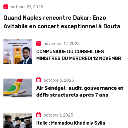
octobre 27, 2025
Quand Naples rencontre Dakar: Enzo
Avitabile en concert exceptionnel à Douta
Seck
novembre 12, 2025
COMMUNIQUE DU CONSEIL DES
MINISTRES DU MERCREDI 12 NOVEMBRE
2025
octobre 6, 2025
𝗔𝗶𝗿 𝗦𝗲́𝗻𝗲́𝗴𝗮𝗹 : 𝗮𝘂𝗱𝗶𝘁, 𝗴𝗼𝘂𝘃𝗲𝗿𝗻𝗮𝗻𝗰𝗲 𝗲𝘁
𝗱𝗲́𝗳𝗶𝘀 𝘀𝘁𝗿𝘂𝗰𝘁𝘂𝗿𝗲𝗹𝘀 𝗮𝗽𝗿𝗲̀𝘀 7 𝗮𝗻𝘀
𝗱’𝗲𝘅𝗶𝘀𝘁𝗲𝗻𝗰𝗲
octobre 1, 2025
Italie : Mamadou Khadialy Sylla