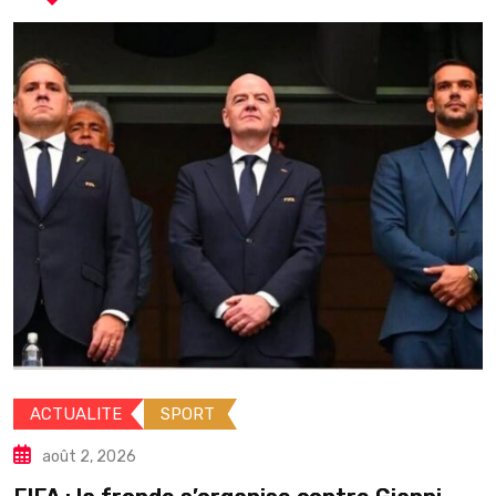
ACTUALITE
INTERNAT
août 2, 2026
Guinée : Mamadi Dou