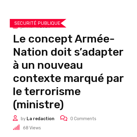
SECURITÉ PUBLIQUE
janvier 4, 2025
Le concept Armée-
Nation doit s’adapter
à un nouveau
contexte marqué par
le terrorisme
(ministre)
by
La redaction
0
Comments
68
Views