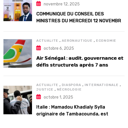
novembre 12, 2025
COMMUNIQUE DU CONSEIL DES
MINISTRES DU MERCREDI 12 NOVEMBRE
2025
,
,
ACTUALITE
AERONAUTIQUE
ECONOMIE
octobre 6, 2025
𝗔𝗶𝗿 𝗦𝗲́𝗻𝗲́𝗴𝗮𝗹 : 𝗮𝘂𝗱𝗶𝘁, 𝗴𝗼𝘂𝘃𝗲𝗿𝗻𝗮𝗻𝗰𝗲 𝗲𝘁
𝗱𝗲́𝗳𝗶𝘀 𝘀𝘁𝗿𝘂𝗰𝘁𝘂𝗿𝗲𝗹𝘀 𝗮𝗽𝗿𝗲̀𝘀 7 𝗮𝗻𝘀
𝗱’𝗲𝘅𝗶𝘀𝘁𝗲𝗻𝗰𝗲
,
,
,
ACTUALITE
DIASPORA
INTERNATIONALE
,
JUSTICE
NÉCROLOGIE
octobre 1, 2025
Italie : Mamadou Khadialy Sylla
originaire de Tambacounda, est
décédé en prison 24 heures après son
arrestation