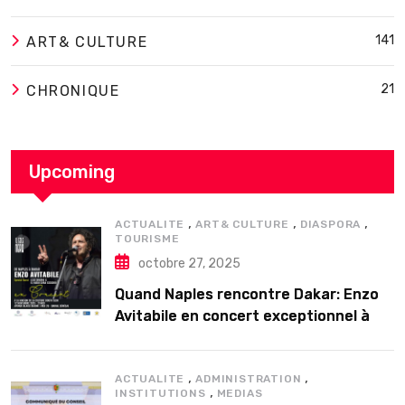
141
ART& CULTURE
21
CHRONIQUE
Upcoming
,
,
,
ACTUALITE
ART& CULTURE
DIASPORA
TOURISME
octobre 27, 2025
Quand Naples rencontre Dakar: Enzo
Avitabile en concert exceptionnel à
Douta Seck
,
,
ACTUALITE
ADMINISTRATION
,
INSTITUTIONS
MEDIAS