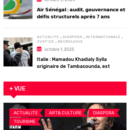
𝗔𝗶𝗿 𝗦𝗲́𝗻𝗲́𝗴𝗮𝗹 : 𝗮𝘂𝗱𝗶𝘁, 𝗴𝗼𝘂𝘃𝗲𝗿𝗻𝗮𝗻𝗰𝗲 𝗲𝘁
𝗱𝗲́𝗳𝗶𝘀 𝘀𝘁𝗿𝘂𝗰𝘁𝘂𝗿𝗲𝗹𝘀 𝗮𝗽𝗿𝗲̀𝘀 7 𝗮𝗻𝘀
𝗱’𝗲𝘅𝗶𝘀𝘁𝗲𝗻𝗰𝗲
,
,
,
ACTUALITE
DIASPORA
INTERNATIONALE
,
JUSTICE
NÉCROLOGIE
octobre 1, 2025
Italie : Mamadou Khadialy Sylla
originaire de Tambacounda, est
décédé en prison 24 heures après son
arrestation
+ VUE
,
,
,
ACTUALITE
ART& CULTURE
DIASPORA
TOURISME