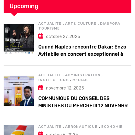
Upcoming
,
,
,
ACTUALITE
ART& CULTURE
DIASPORA
TOURISME
octobre 27, 2025
Quand Naples rencontre Dakar: Enzo
Avitabile en concert exceptionnel à
Douta Seck
,
,
ACTUALITE
ADMINISTRATION
,
INSTITUTIONS
MEDIAS
novembre 12, 2025
COMMUNIQUE DU CONSEIL DES
MINISTRES DU MERCREDI 12 NOVEMBRE
2025
,
,
ACTUALITE
AERONAUTIQUE
ECONOMIE
octobre 6, 2025