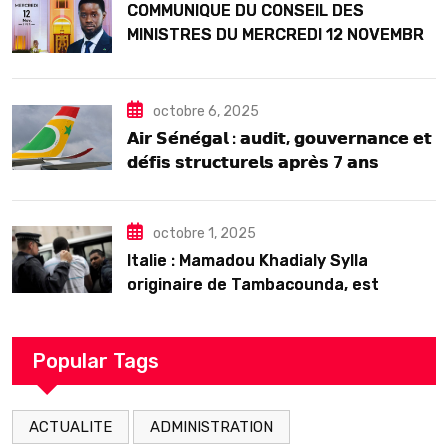
COMMUNIQUE DU CONSEIL DES
MINISTRES DU MERCREDI 12 NOVEMBRE
2025
octobre 6, 2025
𝗔𝗶𝗿 𝗦𝗲́𝗻𝗲́𝗴𝗮𝗹 : 𝗮𝘂𝗱𝗶𝘁, 𝗴𝗼𝘂𝘃𝗲𝗿𝗻𝗮𝗻𝗰𝗲 𝗲𝘁
𝗱𝗲́𝗳𝗶𝘀 𝘀𝘁𝗿𝘂𝗰𝘁𝘂𝗿𝗲𝗹𝘀 𝗮𝗽𝗿𝗲̀𝘀 7 𝗮𝗻𝘀
𝗱’𝗲𝘅𝗶𝘀𝘁𝗲𝗻𝗰𝗲
octobre 1, 2025
Italie : Mamadou Khadialy Sylla
originaire de Tambacounda, est
décédé en prison 24 heures après son
arrestation
Popular Tags
ACTUALITE
ADMINISTRATION