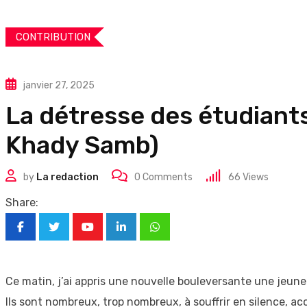
CONTRIBUTION
janvier 27, 2025
La détresse des étudiants
Khady Samb)
by
La redaction
0
Comments
66
Views
Share:
Youtube
LinkedIn
Whatsapp
Ce matin, j’ai appris une nouvelle bouleversante une jeune
Ils sont nombreux, trop nombreux, à souffrir en silence, ac