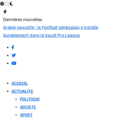
Skip
to
Dernières nouvelles
content
Élections locales : le silence du pouvoir peut-il fragiliser
la promesse de rupture ?
ACCEUIL
ACTUALITE
POLITIQUE
SOCIETE
SPORT