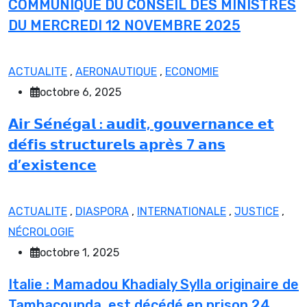
COMMUNIQUE DU CONSEIL DES MINISTRES
DU MERCREDI 12 NOVEMBRE 2025
ACTUALITE
,
AERONAUTIQUE
,
ECONOMIE
octobre 6, 2025
𝗔𝗶𝗿 𝗦𝗲́𝗻𝗲́𝗴𝗮𝗹 : 𝗮𝘂𝗱𝗶𝘁, 𝗴𝗼𝘂𝘃𝗲𝗿𝗻𝗮𝗻𝗰𝗲 𝗲𝘁
𝗱𝗲́𝗳𝗶𝘀 𝘀𝘁𝗿𝘂𝗰𝘁𝘂𝗿𝗲𝗹𝘀 𝗮𝗽𝗿𝗲̀𝘀 7 𝗮𝗻𝘀
𝗱’𝗲𝘅𝗶𝘀𝘁𝗲𝗻𝗰𝗲
ACTUALITE
,
DIASPORA
,
INTERNATIONALE
,
JUSTICE
,
NÉCROLOGIE
octobre 1, 2025
Italie : Mamadou Khadialy Sylla originaire de
Tambacounda, est décédé en prison 24