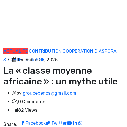
ACTUALITE
CONTRIBUTION
COOPERATION
DIASPORA
SOCIETE
décembre 29, 2025
TOURISME
La « classe moyenne
africaine » : un mythe utile
by
groupexenos@gmail.com
0
Comments
82
Views
Youtube
LinkedIn
Whatsapp
Facebook
Twitter
Share: