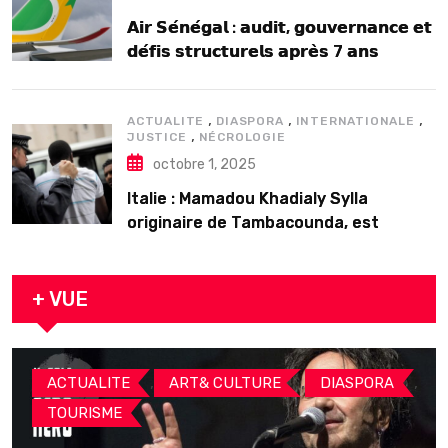
𝗔𝗶𝗿 𝗦𝗲́𝗻𝗲́𝗴𝗮𝗹 : 𝗮𝘂𝗱𝗶𝘁, 𝗴𝗼𝘂𝘃𝗲𝗿𝗻𝗮𝗻𝗰𝗲 𝗲𝘁
𝗱𝗲́𝗳𝗶𝘀 𝘀𝘁𝗿𝘂𝗰𝘁𝘂𝗿𝗲𝗹𝘀 𝗮𝗽𝗿𝗲̀𝘀 7 𝗮𝗻𝘀
𝗱’𝗲𝘅𝗶𝘀𝘁𝗲𝗻𝗰𝗲
,
,
,
ACTUALITE
DIASPORA
INTERNATIONALE
,
JUSTICE
NÉCROLOGIE
octobre 1, 2025
Italie : Mamadou Khadialy Sylla
originaire de Tambacounda, est
décédé en prison 24 heures après son
arrestation
+ VUE
,
,
,
ACTUALITE
ART& CULTURE
DIASPORA
TOURISME