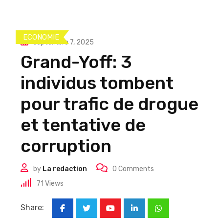
ECONOMIE
septembre 7, 2025
Grand-Yoff: 3
individus tombent
pour trafic de drogue
et tentative de
corruption
by
La redaction
0
Comments
71
Views
Share:
Youtube
LinkedIn
Whatsapp