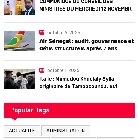
COMMUNIQUE DU CONSEIL DES
MINISTRES DU MERCREDI 12 NOVEMBRE
2025
octobre 6, 2025
𝗔𝗶𝗿 𝗦𝗲́𝗻𝗲́𝗴𝗮𝗹 : 𝗮𝘂𝗱𝗶𝘁, 𝗴𝗼𝘂𝘃𝗲𝗿𝗻𝗮𝗻𝗰𝗲 𝗲𝘁
𝗱𝗲́𝗳𝗶𝘀 𝘀𝘁𝗿𝘂𝗰𝘁𝘂𝗿𝗲𝗹𝘀 𝗮𝗽𝗿𝗲̀𝘀 7 𝗮𝗻𝘀
𝗱’𝗲𝘅𝗶𝘀𝘁𝗲𝗻𝗰𝗲
octobre 1, 2025
Italie : Mamadou Khadialy Sylla
originaire de Tambacounda, est
décédé en prison 24 heures après son
arrestation
Popular Tags
ACTUALITE
ADMINISTRATION