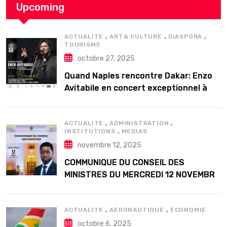
Upcoming
,
,
,
ACTUALITE
ART& CULTURE
DIASPORA
TOURISME
octobre 27, 2025
Quand Naples rencontre Dakar: Enzo
Avitabile en concert exceptionnel à
Douta Seck
,
,
ACTUALITE
ADMINISTRATION
,
INSTITUTIONS
MEDIAS
novembre 12, 2025
COMMUNIQUE DU CONSEIL DES
MINISTRES DU MERCREDI 12 NOVEMBRE
2025
,
,
ACTUALITE
AERONAUTIQUE
ECONOMIE
octobre 6, 2025