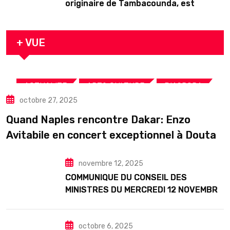
originaire de Tambacounda, est
décédé en prison 24 heures après son
arrestation
+ VUE
,
,
,
ACTUALITE
ART& CULTURE
DIASPORA
octobre 27, 2025
TOURISME
Quand Naples rencontre Dakar: Enzo
Avitabile en concert exceptionnel à Douta
Seck
novembre 12, 2025
COMMUNIQUE DU CONSEIL DES
MINISTRES DU MERCREDI 12 NOVEMBRE
2025
octobre 6, 2025