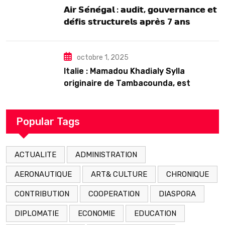
𝗔𝗶𝗿 𝗦𝗲́𝗻𝗲́𝗴𝗮𝗹 : 𝗮𝘂𝗱𝗶𝘁, 𝗴𝗼𝘂𝘃𝗲𝗿𝗻𝗮𝗻𝗰𝗲 𝗲𝘁
𝗱𝗲́𝗳𝗶𝘀 𝘀𝘁𝗿𝘂𝗰𝘁𝘂𝗿𝗲𝗹𝘀 𝗮𝗽𝗿𝗲̀𝘀 7 𝗮𝗻𝘀
𝗱’𝗲𝘅𝗶𝘀𝘁𝗲𝗻𝗰𝗲
octobre 1, 2025
Italie : Mamadou Khadialy Sylla
originaire de Tambacounda, est
décédé en prison 24 heures après son
arrestation
Popular Tags
ACTUALITE
ADMINISTRATION
AERONAUTIQUE
ART& CULTURE
CHRONIQUE
CONTRIBUTION
COOPERATION
DIASPORA
DIPLOMATIE
ECONOMIE
EDUCATION