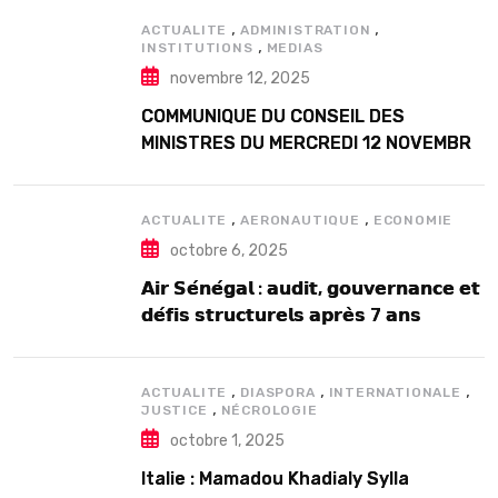
,
,
ACTUALITE
ADMINISTRATION
,
INSTITUTIONS
MEDIAS
novembre 12, 2025
COMMUNIQUE DU CONSEIL DES
MINISTRES DU MERCREDI 12 NOVEMBRE
2025
,
,
ACTUALITE
AERONAUTIQUE
ECONOMIE
octobre 6, 2025
𝗔𝗶𝗿 𝗦𝗲́𝗻𝗲́𝗴𝗮𝗹 : 𝗮𝘂𝗱𝗶𝘁, 𝗴𝗼𝘂𝘃𝗲𝗿𝗻𝗮𝗻𝗰𝗲 𝗲𝘁
𝗱𝗲́𝗳𝗶𝘀 𝘀𝘁𝗿𝘂𝗰𝘁𝘂𝗿𝗲𝗹𝘀 𝗮𝗽𝗿𝗲̀𝘀 7 𝗮𝗻𝘀
𝗱’𝗲𝘅𝗶𝘀𝘁𝗲𝗻𝗰𝗲
,
,
,
ACTUALITE
DIASPORA
INTERNATIONALE
,
JUSTICE
NÉCROLOGIE
octobre 1, 2025
Italie : Mamadou Khadialy Sylla