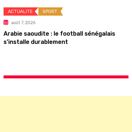
ACTUALITE
SPORT
août 7, 2026
Arabie saoudite : le football sénégalais
É
s’installe durablement
p