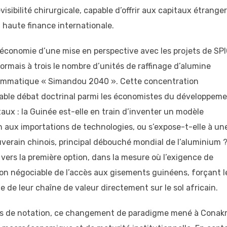
isibilité chirurgicale, capable d’offrir aux capitaux étrange
a haute finance internationale.
 l’économie d’une mise en perspective avec les projets de SPI
rmais à trois le nombre d’unités de raffinage d’alumine
rammatique « Simandou 2040 ». Cette concentration
ritable débat doctrinal parmi les économistes du développem
taux : la Guinée est-elle en train d’inventer un modèle
on aux importations de technologies, ou s’expose-t-elle à un
erain chinois, principal débouché mondial de l’aluminium 
ers la première option, dans la mesure où l’exigence de
non négociable de l’accès aux gisements guinéens, forçant l
e de leur chaîne de valeur directement sur le sol africain.
ces de notation, ce changement de paradigme mené à Conak