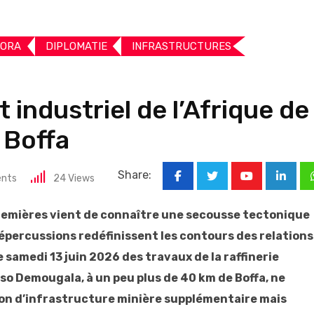
PORA
DIPLOMATIE
INFRASTRUCTURES
 industriel de l’Afrique de
 Boffa
Share:
nts
24
Views
Youtube
Linked
premières vient de connaître une secousse tectonique
répercussions redéfinissent les contours des relations
e samedi 13 juin 2026 des travaux de la raffinerie
sso Demougala, à un peu plus de 40 km de Boffa, ne
ion d’infrastructure minière supplémentaire mais