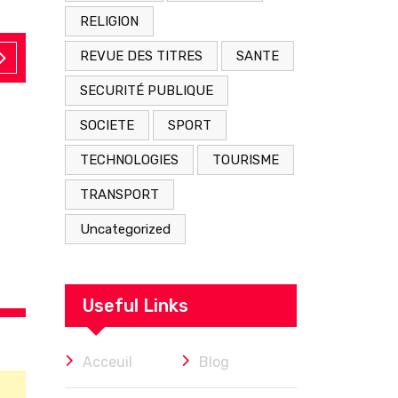
RELIGION
REVUE DES TITRES
SANTE
SECURITÉ PUBLIQUE
SOCIETE
SPORT
TECHNOLOGIES
TOURISME
ACTUALITE
DIASPORA
MIGRATIONS
TRANSPORT
août 3, 2026
Uncategorized
Ceuta, ou le jour où l’Europe a vu
Useful Links
Acceuil
Blog