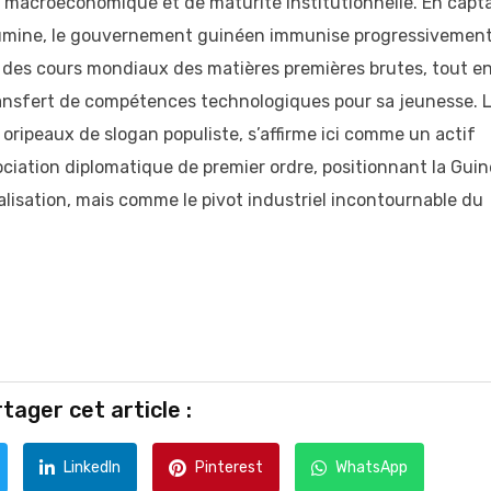
on macroéconomique et de maturité institutionnelle. En capt
alumine, le gouvernement guinéen immunise progressivemen
ité des cours mondiaux des matières premières brutes, tout e
transfert de compétences technologiques pour sa jeunesse. 
oripeaux de slogan populiste, s’affirme ici comme un actif
ociation diplomatique de premier ordre, positionnant la Gui
lisation, mais comme le pivot industriel incontournable du
tager cet article :
LinkedIn
Pinterest
WhatsApp