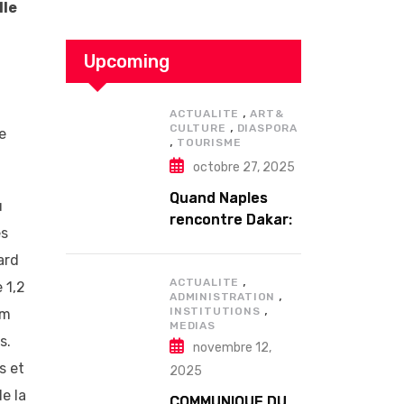
lle
Upcoming
,
ACTUALITE
ART&
,
CULTURE
DIASPORA
e
,
TOURISME
octobre 27, 2025
Quand Naples
u
rencontre Dakar:
es
Enzo Avitabile en
ard
concert
,
exceptionnel à
ACTUALITE
 1,2
,
ADMINISTRATION
Douta Seck
,
INSTITUTIONS
um
MEDIAS
s.
novembre 12,
s et
2025
e la
COMMUNIQUE DU