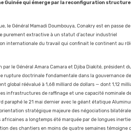
e Guinée qui émerge par la reconfiguration structure
ique, le Général Mamadi Doumbouya, Conakry est en passe de
ie purement extractive à un statut d’acteur industriel
on internationale du travail qui confinait le continent au rôl
in par le Général Amara Camara et Djiba Diakité, président d
ne rupture doctrinale fondamentale dans la gouvernance d
 global réévalué à 1,68 milliard de dollars — dont 1,12 milli
es infrastructures de raffinage et une capacité nominale de
ord paraphé le 21 mai dernier avec le géant étatique Alumin
éorientation stratégique majeure des négociations bilatérale
s africaines a longtemps été marquée par de longues inertie
ation des chantiers en moins de quatre semaines témoigne d