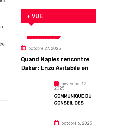
ant
originaire de
Tambacounda,
t
est décédé en
+ VUE
n
prison 24 heures
La
après son
arrestation
,
ACTUALITE
née
octobre 27, 2025
,
ART& CULTURE
,
DIASPORA
TOURISME
Quand Naples rencontre
Dakar: Enzo Avitabile en
concert exceptionnel à
novembre 12,
Douta Seck
2025
COMMUNIQUE DU
CONSEIL DES
MINISTRES DU
MERCREDI 12
NOVEMBRE 2025
octobre 6, 2025