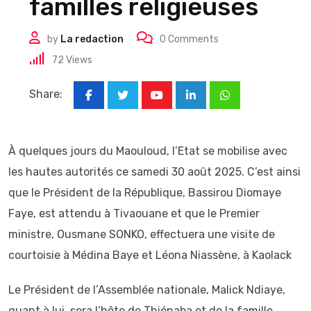
familles religieuses
by
La redaction
0
Comments
72
Views
Share:
Youtube
LinkedIn
Whatsapp
À quelques jours du Maouloud, l’Etat se mobilise avec
les hautes autorités ce samedi 30 août 2025. C’est ainsi
que le Président de la République, Bassirou Diomaye
Faye, est attendu à Tivaouane et que le Premier
ministre, Ousmane SONKO, effectuera une visite de
courtoisie à Médina Baye et Léona Niassène, à Kaolack
Le Président de l’Assemblée nationale, Malick Ndiaye,
quant à lui, sera l’hôte de Thiénaba et de la famille