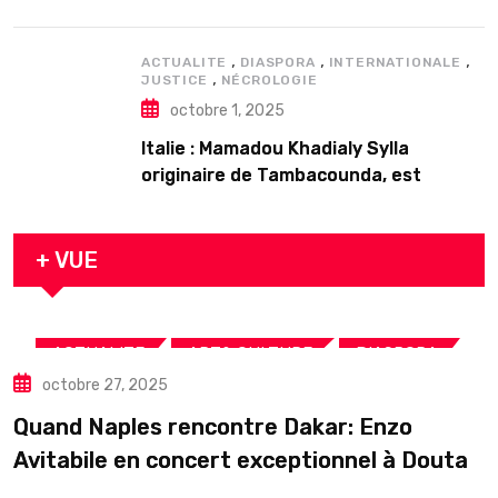
𝗱’𝗲𝘅𝗶𝘀𝘁𝗲𝗻𝗰𝗲
,
,
,
ACTUALITE
DIASPORA
INTERNATIONALE
,
JUSTICE
NÉCROLOGIE
octobre 1, 2025
Italie : Mamadou Khadialy Sylla
originaire de Tambacounda, est
décédé en prison 24 heures après son
arrestation
+ VUE
,
,
,
ACTUALITE
ART& CULTURE
DIASPORA
octobre 27, 2025
TOURISME
Quand Naples rencontre Dakar: Enzo
Avitabile en concert exceptionnel à Douta
Seck