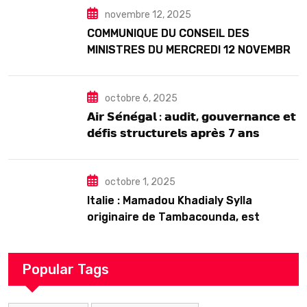
novembre 12, 2025
COMMUNIQUE DU CONSEIL DES
MINISTRES DU MERCREDI 12 NOVEMBRE
2025
octobre 6, 2025
𝗔𝗶𝗿 𝗦𝗲́𝗻𝗲́𝗴𝗮𝗹 : 𝗮𝘂𝗱𝗶𝘁, 𝗴𝗼𝘂𝘃𝗲𝗿𝗻𝗮𝗻𝗰𝗲 𝗲𝘁
𝗱𝗲́𝗳𝗶𝘀 𝘀𝘁𝗿𝘂𝗰𝘁𝘂𝗿𝗲𝗹𝘀 𝗮𝗽𝗿𝗲̀𝘀 7 𝗮𝗻𝘀
𝗱’𝗲𝘅𝗶𝘀𝘁𝗲𝗻𝗰𝗲
octobre 1, 2025
Italie : Mamadou Khadialy Sylla
originaire de Tambacounda, est
décédé en prison 24 heures après son
arrestation
Popular Tags