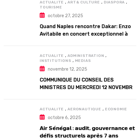
,
,
,
ACTUALITE
ART& CULTURE
DIASPORA
TOURISME
octobre 27, 2025
Quand Naples rencontre Dakar: Enzo
Avitabile en concert exceptionnel à
Douta Seck
,
,
ACTUALITE
ADMINISTRATION
,
INSTITUTIONS
MEDIAS
novembre 12, 2025
COMMUNIQUE DU CONSEIL DES
MINISTRES DU MERCREDI 12 NOVEMBRE
2025
,
,
ACTUALITE
AERONAUTIQUE
ECONOMIE
octobre 6, 2025
𝗔𝗶𝗿 𝗦𝗲́𝗻𝗲́𝗴𝗮𝗹 : 𝗮𝘂𝗱𝗶𝘁, 𝗴𝗼𝘂𝘃𝗲𝗿𝗻𝗮𝗻𝗰𝗲 𝗲𝘁
𝗱𝗲́𝗳𝗶𝘀 𝘀𝘁𝗿𝘂𝗰𝘁𝘂𝗿𝗲𝗹𝘀 𝗮𝗽𝗿𝗲̀𝘀 7 𝗮𝗻𝘀