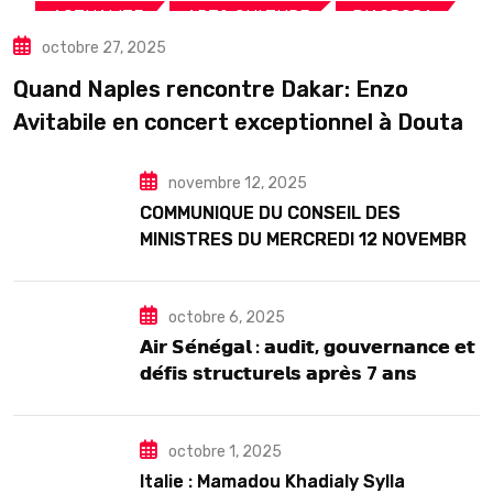
,
,
,
ACTUALITE
ART& CULTURE
DIASPORA
octobre 27, 2025
TOURISME
Quand Naples rencontre Dakar: Enzo
Avitabile en concert exceptionnel à Douta
Seck
novembre 12, 2025
COMMUNIQUE DU CONSEIL DES
MINISTRES DU MERCREDI 12 NOVEMBRE
2025
octobre 6, 2025
𝗔𝗶𝗿 𝗦𝗲́𝗻𝗲́𝗴𝗮𝗹 : 𝗮𝘂𝗱𝗶𝘁, 𝗴𝗼𝘂𝘃𝗲𝗿𝗻𝗮𝗻𝗰𝗲 𝗲𝘁
𝗱𝗲́𝗳𝗶𝘀 𝘀𝘁𝗿𝘂𝗰𝘁𝘂𝗿𝗲𝗹𝘀 𝗮𝗽𝗿𝗲̀𝘀 7 𝗮𝗻𝘀
𝗱’𝗲𝘅𝗶𝘀𝘁𝗲𝗻𝗰𝗲
octobre 1, 2025
Italie : Mamadou Khadialy Sylla