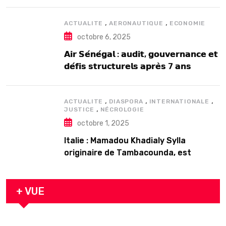
2025
,
,
ACTUALITE
AERONAUTIQUE
ECONOMIE
octobre 6, 2025
𝗔𝗶𝗿 𝗦𝗲́𝗻𝗲́𝗴𝗮𝗹 : 𝗮𝘂𝗱𝗶𝘁, 𝗴𝗼𝘂𝘃𝗲𝗿𝗻𝗮𝗻𝗰𝗲 𝗲𝘁
𝗱𝗲́𝗳𝗶𝘀 𝘀𝘁𝗿𝘂𝗰𝘁𝘂𝗿𝗲𝗹𝘀 𝗮𝗽𝗿𝗲̀𝘀 7 𝗮𝗻𝘀
𝗱’𝗲𝘅𝗶𝘀𝘁𝗲𝗻𝗰𝗲
,
,
,
ACTUALITE
DIASPORA
INTERNATIONALE
,
JUSTICE
NÉCROLOGIE
octobre 1, 2025
Italie : Mamadou Khadialy Sylla
originaire de Tambacounda, est
décédé en prison 24 heures après son
arrestation
+ VUE