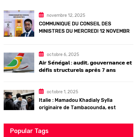
Seck
novembre 12, 2025
COMMUNIQUE DU CONSEIL DES
MINISTRES DU MERCREDI 12 NOVEMBRE
2025
octobre 6, 2025
𝗔𝗶𝗿 𝗦𝗲́𝗻𝗲́𝗴𝗮𝗹 : 𝗮𝘂𝗱𝗶𝘁, 𝗴𝗼𝘂𝘃𝗲𝗿𝗻𝗮𝗻𝗰𝗲 𝗲𝘁
𝗱𝗲́𝗳𝗶𝘀 𝘀𝘁𝗿𝘂𝗰𝘁𝘂𝗿𝗲𝗹𝘀 𝗮𝗽𝗿𝗲̀𝘀 7 𝗮𝗻𝘀
𝗱’𝗲𝘅𝗶𝘀𝘁𝗲𝗻𝗰𝗲
octobre 1, 2025
Italie : Mamadou Khadialy Sylla
originaire de Tambacounda, est
décédé en prison 24 heures après son
arrestation
Popular Tags