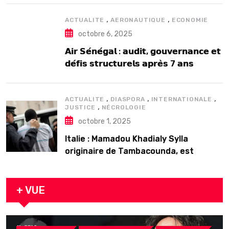
,
,
ACTUALITE
AERONAUTIQUE
ECONOMIE
octobre 6, 2025
𝗔𝗶𝗿 𝗦𝗲́𝗻𝗲́𝗴𝗮𝗹 : 𝗮𝘂𝗱𝗶𝘁, 𝗴𝗼𝘂𝘃𝗲𝗿𝗻𝗮𝗻𝗰𝗲 𝗲𝘁
𝗱𝗲́𝗳𝗶𝘀 𝘀𝘁𝗿𝘂𝗰𝘁𝘂𝗿𝗲𝗹𝘀 𝗮𝗽𝗿𝗲̀𝘀 7 𝗮𝗻𝘀
𝗱’𝗲𝘅𝗶𝘀𝘁𝗲𝗻𝗰𝗲
,
,
,
ACTUALITE
DIASPORA
INTERNATIONALE
,
JUSTICE
NÉCROLOGIE
octobre 1, 2025
Italie : Mamadou Khadialy Sylla
originaire de Tambacounda, est
décédé en prison 24 heures après son
arrestation
+ VUE