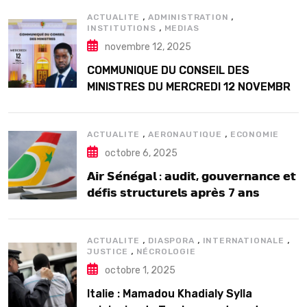
,
,
ACTUALITE
ADMINISTRATION
,
INSTITUTIONS
MEDIAS
novembre 12, 2025
COMMUNIQUE DU CONSEIL DES
MINISTRES DU MERCREDI 12 NOVEMBRE
2025
,
,
ACTUALITE
AERONAUTIQUE
ECONOMIE
octobre 6, 2025
𝗔𝗶𝗿 𝗦𝗲́𝗻𝗲́𝗴𝗮𝗹 : 𝗮𝘂𝗱𝗶𝘁, 𝗴𝗼𝘂𝘃𝗲𝗿𝗻𝗮𝗻𝗰𝗲 𝗲𝘁
𝗱𝗲́𝗳𝗶𝘀 𝘀𝘁𝗿𝘂𝗰𝘁𝘂𝗿𝗲𝗹𝘀 𝗮𝗽𝗿𝗲̀𝘀 7 𝗮𝗻𝘀
𝗱’𝗲𝘅𝗶𝘀𝘁𝗲𝗻𝗰𝗲
,
,
,
ACTUALITE
DIASPORA
INTERNATIONALE
,
JUSTICE
NÉCROLOGIE
octobre 1, 2025
Italie : Mamadou Khadialy Sylla