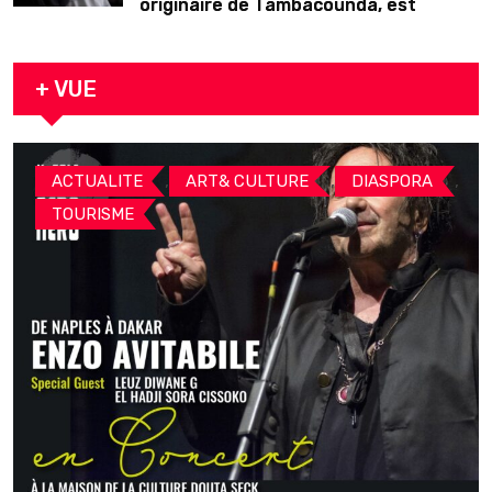
originaire de Tambacounda, est
décédé en prison 24 heures après son
arrestation
+ VUE
,
,
,
ACTUALITE
ART& CULTURE
DIASPORA
TOURISME