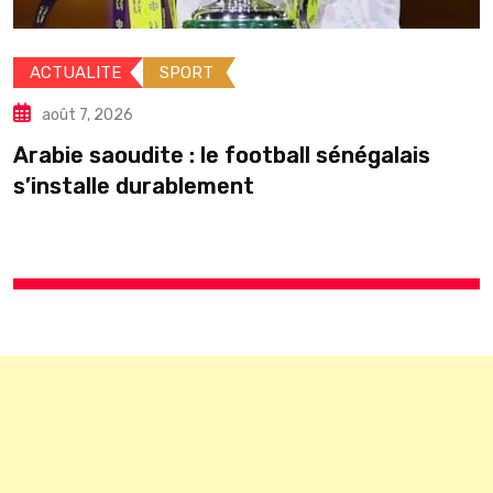
ACTUALITE
août 7, 2026
SPORT
Élections loc
peut-il
ite : le football sénégalais
urablement