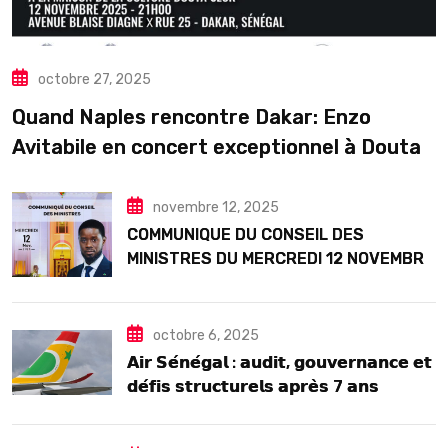
octobre 27, 2025
Quand Naples rencontre Dakar: Enzo
Avitabile en concert exceptionnel à Douta
Seck
novembre 12, 2025
COMMUNIQUE DU CONSEIL DES
MINISTRES DU MERCREDI 12 NOVEMBRE
2025
octobre 6, 2025
𝗔𝗶𝗿 𝗦𝗲́𝗻𝗲́𝗴𝗮𝗹 : 𝗮𝘂𝗱𝗶𝘁, 𝗴𝗼𝘂𝘃𝗲𝗿𝗻𝗮𝗻𝗰𝗲 𝗲𝘁
𝗱𝗲́𝗳𝗶𝘀 𝘀𝘁𝗿𝘂𝗰𝘁𝘂𝗿𝗲𝗹𝘀 𝗮𝗽𝗿𝗲̀𝘀 7 𝗮𝗻𝘀
𝗱’𝗲𝘅𝗶𝘀𝘁𝗲𝗻𝗰𝗲