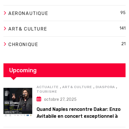
95
AERONAUTIQUE
141
ART& CULTURE
21
CHRONIQUE
Upcoming
,
,
,
ACTUALITE
ART& CULTURE
DIASPORA
TOURISME
octobre 27, 2025
Quand Naples rencontre Dakar: Enzo
Avitabile en concert exceptionnel à
Douta Seck