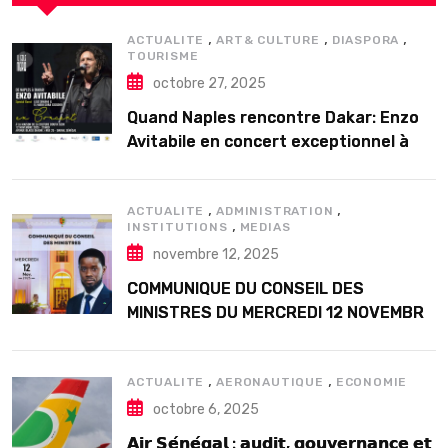
,
,
,
ACTUALITE
ART& CULTURE
DIASPORA
TOURISME
octobre 27, 2025
Quand Naples rencontre Dakar: Enzo
Avitabile en concert exceptionnel à
Douta Seck
,
,
ACTUALITE
ADMINISTRATION
,
INSTITUTIONS
MEDIAS
novembre 12, 2025
COMMUNIQUE DU CONSEIL DES
MINISTRES DU MERCREDI 12 NOVEMBRE
2025
,
,
ACTUALITE
AERONAUTIQUE
ECONOMIE
octobre 6, 2025
𝗔𝗶𝗿 𝗦𝗲́𝗻𝗲́𝗴𝗮𝗹 : 𝗮𝘂𝗱𝗶𝘁, 𝗴𝗼𝘂𝘃𝗲𝗿𝗻𝗮𝗻𝗰𝗲 𝗲𝘁