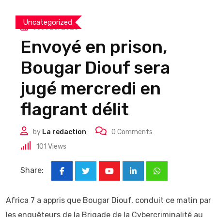
Uncategorized
août 25, 2025
Envoyé en prison,
Bougar Diouf sera
jugé mercredi en
flagrant délit
by
La redaction
0
Comments
101
Views
Share:
Youtube
LinkedIn
Whatsapp
Africa 7 a appris que Bougar Diouf, conduit ce matin par
les enquêteurs de la Brigade de la Cybercriminalité au