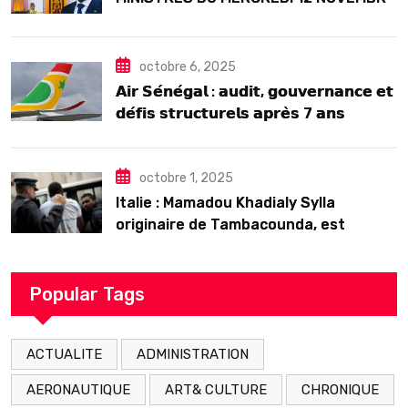
2025
octobre 6, 2025
𝗔𝗶𝗿 𝗦𝗲́𝗻𝗲́𝗴𝗮𝗹 : 𝗮𝘂𝗱𝗶𝘁, 𝗴𝗼𝘂𝘃𝗲𝗿𝗻𝗮𝗻𝗰𝗲 𝗲𝘁
𝗱𝗲́𝗳𝗶𝘀 𝘀𝘁𝗿𝘂𝗰𝘁𝘂𝗿𝗲𝗹𝘀 𝗮𝗽𝗿𝗲̀𝘀 7 𝗮𝗻𝘀
𝗱’𝗲𝘅𝗶𝘀𝘁𝗲𝗻𝗰𝗲
octobre 1, 2025
Italie : Mamadou Khadialy Sylla
originaire de Tambacounda, est
décédé en prison 24 heures après son
arrestation
Popular Tags
ACTUALITE
ADMINISTRATION
AERONAUTIQUE
ART& CULTURE
CHRONIQUE