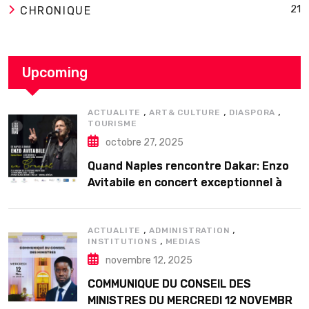
21
CHRONIQUE
Upcoming
,
,
,
ACTUALITE
ART& CULTURE
DIASPORA
TOURISME
octobre 27, 2025
Quand Naples rencontre Dakar: Enzo
Avitabile en concert exceptionnel à
Douta Seck
,
,
ACTUALITE
ADMINISTRATION
,
INSTITUTIONS
MEDIAS
novembre 12, 2025
COMMUNIQUE DU CONSEIL DES
MINISTRES DU MERCREDI 12 NOVEMBRE