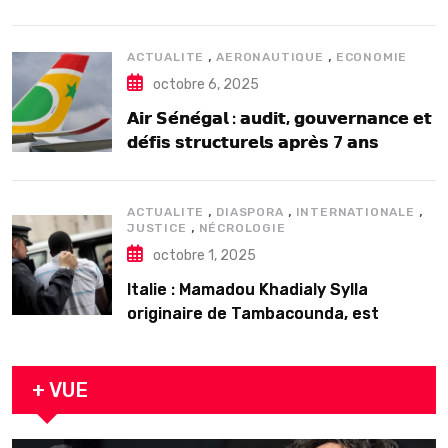
2025
,
,
ACTUALITE
AERONAUTIQUE
ECONOMIE
octobre 6, 2025
𝗔𝗶𝗿 𝗦𝗲́𝗻𝗲́𝗴𝗮𝗹 : 𝗮𝘂𝗱𝗶𝘁, 𝗴𝗼𝘂𝘃𝗲𝗿𝗻𝗮𝗻𝗰𝗲 𝗲𝘁
𝗱𝗲́𝗳𝗶𝘀 𝘀𝘁𝗿𝘂𝗰𝘁𝘂𝗿𝗲𝗹𝘀 𝗮𝗽𝗿𝗲̀𝘀 7 𝗮𝗻𝘀
𝗱’𝗲𝘅𝗶𝘀𝘁𝗲𝗻𝗰𝗲
,
,
,
ACTUALITE
DIASPORA
INTERNATIONALE
,
JUSTICE
NÉCROLOGIE
octobre 1, 2025
Italie : Mamadou Khadialy Sylla
originaire de Tambacounda, est
décédé en prison 24 heures après son
arrestation
+ VUE