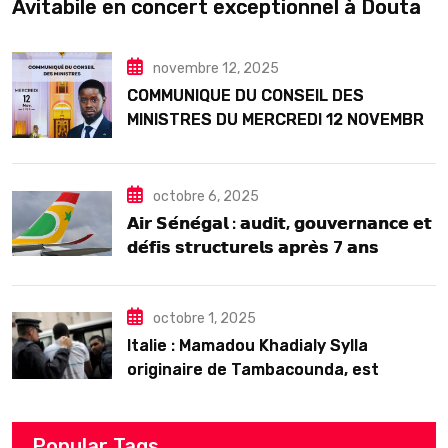
Avitabile en concert exceptionnel à Douta
Seck
novembre 12, 2025
COMMUNIQUE DU CONSEIL DES
MINISTRES DU MERCREDI 12 NOVEMBRE
2025
octobre 6, 2025
𝗔𝗶𝗿 𝗦𝗲́𝗻𝗲́𝗴𝗮𝗹 : 𝗮𝘂𝗱𝗶𝘁, 𝗴𝗼𝘂𝘃𝗲𝗿𝗻𝗮𝗻𝗰𝗲 𝗲𝘁
𝗱𝗲́𝗳𝗶𝘀 𝘀𝘁𝗿𝘂𝗰𝘁𝘂𝗿𝗲𝗹𝘀 𝗮𝗽𝗿𝗲̀𝘀 7 𝗮𝗻𝘀
𝗱’𝗲𝘅𝗶𝘀𝘁𝗲𝗻𝗰𝗲
octobre 1, 2025
Italie : Mamadou Khadialy Sylla
originaire de Tambacounda, est
décédé en prison 24 heures après son
arrestation
Popular Tags