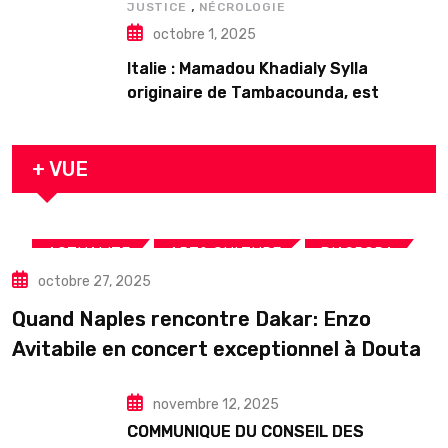
,
JUSTICE
NÉCROLOGIE
octobre 1, 2025
Italie : Mamadou Khadialy Sylla
originaire de Tambacounda, est
décédé en prison 24 heures après son
arrestation
+ VUE
,
,
,
ACTUALITE
ART& CULTURE
DIASPORA
octobre 27, 2025
TOURISME
Quand Naples rencontre Dakar: Enzo
Avitabile en concert exceptionnel à Douta
Seck
novembre 12, 2025
COMMUNIQUE DU CONSEIL DES