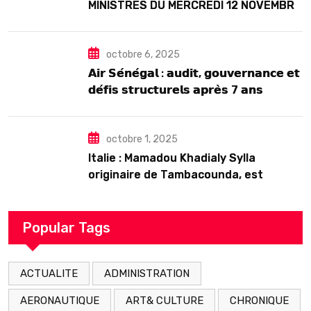
MINISTRES DU MERCREDI 12 NOVEMBRE
2025
octobre 6, 2025
𝗔𝗶𝗿 𝗦𝗲́𝗻𝗲́𝗴𝗮𝗹 : 𝗮𝘂𝗱𝗶𝘁, 𝗴𝗼𝘂𝘃𝗲𝗿𝗻𝗮𝗻𝗰𝗲 𝗲𝘁
𝗱𝗲́𝗳𝗶𝘀 𝘀𝘁𝗿𝘂𝗰𝘁𝘂𝗿𝗲𝗹𝘀 𝗮𝗽𝗿𝗲̀𝘀 7 𝗮𝗻𝘀
𝗱’𝗲𝘅𝗶𝘀𝘁𝗲𝗻𝗰𝗲
octobre 1, 2025
Italie : Mamadou Khadialy Sylla
originaire de Tambacounda, est
décédé en prison 24 heures après son
arrestation
Popular Tags
ACTUALITE
ADMINISTRATION
AERONAUTIQUE
ART& CULTURE
CHRONIQUE