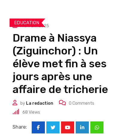
EDUCATION
mars 26, 2025
Drame à Niassya
(Ziguinchor) : Un
élève met fin à ses
jours après une
affaire de tricherie
by
La redaction
0
Comments
68
Views
Share:
Youtube
LinkedIn
Whatsapp