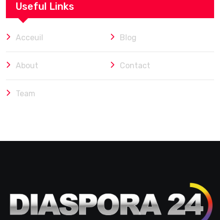
Useful Links
Acceuil
Blog
About
Contact
Team