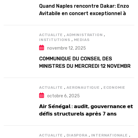
Quand Naples rencontre Dakar: Enzo
Avitabile en concert exceptionnel à
Douta Seck
,
,
ACTUALITE
ADMINISTRATION
,
INSTITUTIONS
MEDIAS
novembre 12, 2025
COMMUNIQUE DU CONSEIL DES
MINISTRES DU MERCREDI 12 NOVEMBRE
2025
,
,
ACTUALITE
AERONAUTIQUE
ECONOMIE
octobre 6, 2025
𝗔𝗶𝗿 𝗦𝗲́𝗻𝗲́𝗴𝗮𝗹 : 𝗮𝘂𝗱𝗶𝘁, 𝗴𝗼𝘂𝘃𝗲𝗿𝗻𝗮𝗻𝗰𝗲 𝗲𝘁
𝗱𝗲́𝗳𝗶𝘀 𝘀𝘁𝗿𝘂𝗰𝘁𝘂𝗿𝗲𝗹𝘀 𝗮𝗽𝗿𝗲̀𝘀 7 𝗮𝗻𝘀
𝗱’𝗲𝘅𝗶𝘀𝘁𝗲𝗻𝗰𝗲
,
,
,
ACTUALITE
DIASPORA
INTERNATIONALE