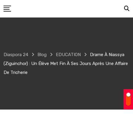
Skip
to
content
Diaspora 24
Blog
EDUCATION
Drame À Niassya
(Ziguinchor) : Un Élève Met Fin À Ses Jours Après Une Affaire
De Tricherie