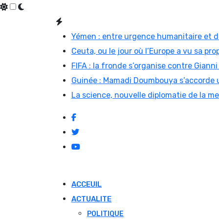
Skip
to
Yémen : entre urgence humanitaire et di
content
Ceuta, ou le jour où l’Europe a vu sa prop
FIFA : la fronde s’organise contre Gian
Guinée : Mamadi Doumbouya s’accorde u
La science, nouvelle diplomatie de la m
ACCEUIL
ACTUALITE
POLITIQUE