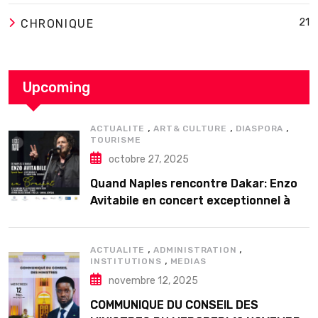
21
CHRONIQUE
Upcoming
,
,
,
ACTUALITE
ART& CULTURE
DIASPORA
TOURISME
octobre 27, 2025
Quand Naples rencontre Dakar: Enzo
Avitabile en concert exceptionnel à
Douta Seck
,
,
ACTUALITE
ADMINISTRATION
,
INSTITUTIONS
MEDIAS
novembre 12, 2025
COMMUNIQUE DU CONSEIL DES