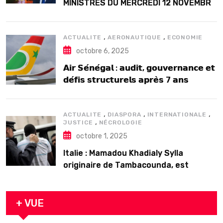
MINISTRES DU MERCREDI 12 NOVEMBRE
2025
,
,
ACTUALITE
AERONAUTIQUE
ECONOMIE
octobre 6, 2025
𝗔𝗶𝗿 𝗦𝗲́𝗻𝗲́𝗴𝗮𝗹 : 𝗮𝘂𝗱𝗶𝘁, 𝗴𝗼𝘂𝘃𝗲𝗿𝗻𝗮𝗻𝗰𝗲 𝗲𝘁
𝗱𝗲́𝗳𝗶𝘀 𝘀𝘁𝗿𝘂𝗰𝘁𝘂𝗿𝗲𝗹𝘀 𝗮𝗽𝗿𝗲̀𝘀 7 𝗮𝗻𝘀
𝗱’𝗲𝘅𝗶𝘀𝘁𝗲𝗻𝗰𝗲
,
,
,
ACTUALITE
DIASPORA
INTERNATIONALE
,
JUSTICE
NÉCROLOGIE
octobre 1, 2025
Italie : Mamadou Khadialy Sylla
originaire de Tambacounda, est
décédé en prison 24 heures après son
arrestation
+ VUE