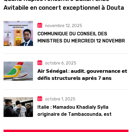
Avitabile en concert exceptionnel à Douta
Seck
novembre 12, 2025
COMMUNIQUE DU CONSEIL DES
MINISTRES DU MERCREDI 12 NOVEMBRE
2025
octobre 6, 2025
𝗔𝗶𝗿 𝗦𝗲́𝗻𝗲́𝗴𝗮𝗹 : 𝗮𝘂𝗱𝗶𝘁, 𝗴𝗼𝘂𝘃𝗲𝗿𝗻𝗮𝗻𝗰𝗲 𝗲𝘁
𝗱𝗲́𝗳𝗶𝘀 𝘀𝘁𝗿𝘂𝗰𝘁𝘂𝗿𝗲𝗹𝘀 𝗮𝗽𝗿𝗲̀𝘀 7 𝗮𝗻𝘀
𝗱’𝗲𝘅𝗶𝘀𝘁𝗲𝗻𝗰𝗲
octobre 1, 2025
Italie : Mamadou Khadialy Sylla
originaire de Tambacounda, est
décédé en prison 24 heures après son
arrestation