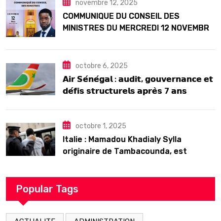
novembre 12, 2025
COMMUNIQUE DU CONSEIL DES
MINISTRES DU MERCREDI 12 NOVEMBRE
2025
octobre 6, 2025
𝗔𝗶𝗿 𝗦𝗲́𝗻𝗲́𝗴𝗮𝗹 : 𝗮𝘂𝗱𝗶𝘁, 𝗴𝗼𝘂𝘃𝗲𝗿𝗻𝗮𝗻𝗰𝗲 𝗲𝘁
𝗱𝗲́𝗳𝗶𝘀 𝘀𝘁𝗿𝘂𝗰𝘁𝘂𝗿𝗲𝗹𝘀 𝗮𝗽𝗿𝗲̀𝘀 7 𝗮𝗻𝘀
𝗱’𝗲𝘅𝗶𝘀𝘁𝗲𝗻𝗰𝗲
octobre 1, 2025
Italie : Mamadou Khadialy Sylla
originaire de Tambacounda, est
décédé en prison 24 heures après son
arrestation
Popular Tags