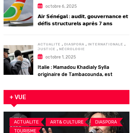
octobre 6, 2025
𝗔𝗶𝗿 𝗦𝗲́𝗻𝗲́𝗴𝗮𝗹 : 𝗮𝘂𝗱𝗶𝘁, 𝗴𝗼𝘂𝘃𝗲𝗿𝗻𝗮𝗻𝗰𝗲 𝗲𝘁
𝗱𝗲́𝗳𝗶𝘀 𝘀𝘁𝗿𝘂𝗰𝘁𝘂𝗿𝗲𝗹𝘀 𝗮𝗽𝗿𝗲̀𝘀 7 𝗮𝗻𝘀
𝗱’𝗲𝘅𝗶𝘀𝘁𝗲𝗻𝗰𝗲
,
,
,
ACTUALITE
DIASPORA
INTERNATIONALE
,
JUSTICE
NÉCROLOGIE
octobre 1, 2025
Italie : Mamadou Khadialy Sylla
originaire de Tambacounda, est
décédé en prison 24 heures après son
arrestation
+ VUE
,
,
,
ACTUALITE
ART& CULTURE
DIASPORA
TOURISME