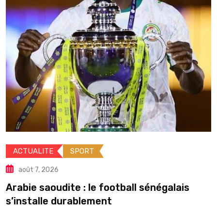
ACTUALITE
POLITIQ
août 7, 2026
Élections locales : l
peut-il
 football sénégalais
ent