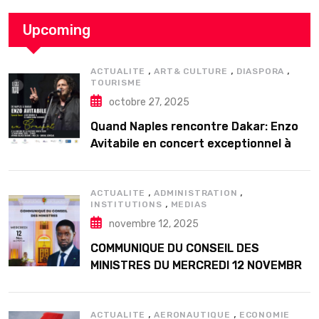
Upcoming
,
,
,
ACTUALITE
ART& CULTURE
DIASPORA
TOURISME
octobre 27, 2025
Quand Naples rencontre Dakar: Enzo
Avitabile en concert exceptionnel à
Douta Seck
,
,
ACTUALITE
ADMINISTRATION
,
INSTITUTIONS
MEDIAS
novembre 12, 2025
COMMUNIQUE DU CONSEIL DES
MINISTRES DU MERCREDI 12 NOVEMBRE
2025
,
,
ACTUALITE
AERONAUTIQUE
ECONOMIE