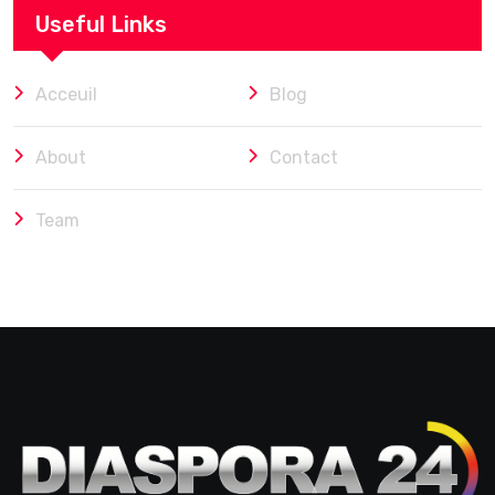
Useful Links
Acceuil
Blog
About
Contact
Team