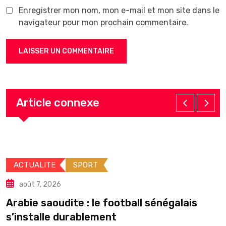
Enregistrer mon nom, mon e-mail et mon site dans le
navigateur pour mon prochain commentaire.
Article connexe
UALITE
SPORT
ACT
t 7, 2026
aoû
ie saoudite : le football sénégalais
Élect
stalle durablement
peut-