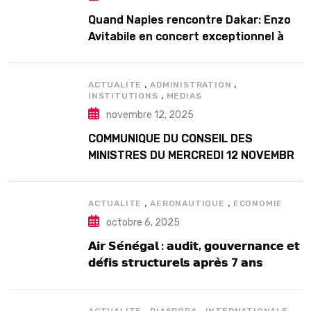
Quand Naples rencontre Dakar: Enzo
Avitabile en concert exceptionnel à
Douta Seck
,
,
ACTUALITE
ADMINISTRATION
,
INSTITUTIONS
MEDIAS
novembre 12, 2025
COMMUNIQUE DU CONSEIL DES
MINISTRES DU MERCREDI 12 NOVEMBRE
2025
,
,
ACTUALITE
AERONAUTIQUE
ECONOMIE
octobre 6, 2025
𝗔𝗶𝗿 𝗦𝗲́𝗻𝗲́𝗴𝗮𝗹 : 𝗮𝘂𝗱𝗶𝘁, 𝗴𝗼𝘂𝘃𝗲𝗿𝗻𝗮𝗻𝗰𝗲 𝗲𝘁
𝗱𝗲́𝗳𝗶𝘀 𝘀𝘁𝗿𝘂𝗰𝘁𝘂𝗿𝗲𝗹𝘀 𝗮𝗽𝗿𝗲̀𝘀 7 𝗮𝗻𝘀
𝗱’𝗲𝘅𝗶𝘀𝘁𝗲𝗻𝗰𝗲
,
,
,