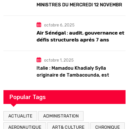
MINISTRES DU MERCREDI 12 NOVEMBRE
2025
octobre 6, 2025
𝗔𝗶𝗿 𝗦𝗲́𝗻𝗲́𝗴𝗮𝗹 : 𝗮𝘂𝗱𝗶𝘁, 𝗴𝗼𝘂𝘃𝗲𝗿𝗻𝗮𝗻𝗰𝗲 𝗲𝘁
𝗱𝗲́𝗳𝗶𝘀 𝘀𝘁𝗿𝘂𝗰𝘁𝘂𝗿𝗲𝗹𝘀 𝗮𝗽𝗿𝗲̀𝘀 7 𝗮𝗻𝘀
𝗱’𝗲𝘅𝗶𝘀𝘁𝗲𝗻𝗰𝗲
octobre 1, 2025
Italie : Mamadou Khadialy Sylla
originaire de Tambacounda, est
décédé en prison 24 heures après son
arrestation
Popular Tags
ACTUALITE
ADMINISTRATION
AERONAUTIQUE
ART& CULTURE
CHRONIQUE