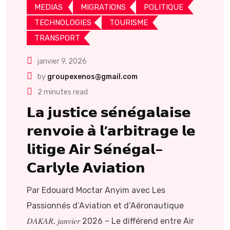
MEDIAS
MIGRATIONS
POLITIQUE
TECHNOLOGIES
TOURISME
TRANSPORT
janvier 9, 2026
by
groupexenos@gmail.com
2 minutes read
𝗟𝗮 𝗷𝘂𝘀𝘁𝗶𝗰𝗲 𝘀𝗲́𝗻𝗲́𝗴𝗮𝗹𝗮𝗶𝘀𝗲
𝗿𝗲𝗻𝘃𝗼𝗶𝗲 𝗮̀ 𝗹’𝗮𝗿𝗯𝗶𝘁𝗿𝗮𝗴𝗲 𝗹𝗲
𝗹𝗶𝘁𝗶𝗴𝗲 𝗔𝗶𝗿 𝗦𝗲́𝗻𝗲́𝗴𝗮𝗹–
𝗖𝗮𝗿𝗹𝘆𝗹𝗲 𝗔𝘃𝗶𝗮𝘁𝗶𝗼𝗻
Par Edouard Moctar Anyim avec Les
Passionnés d’Aviation et d’Aéronautique
𝐷𝐴𝐾𝐴𝑅, 𝑗𝑎𝑛𝑣𝑖𝑒𝑟 2026 – Le différend entre Air