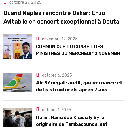
octobre 27, 2025
Quand Naples rencontre Dakar: Enzo
Avitabile en concert exceptionnel à Douta
Seck
novembre 12, 2025
COMMUNIQUE DU CONSEIL DES
MINISTRES DU MERCREDI 12 NOVEMBRE
2025
octobre 6, 2025
𝗔𝗶𝗿 𝗦𝗲́𝗻𝗲́𝗴𝗮𝗹 : 𝗮𝘂𝗱𝗶𝘁, 𝗴𝗼𝘂𝘃𝗲𝗿𝗻𝗮𝗻𝗰𝗲 𝗲𝘁
𝗱𝗲́𝗳𝗶𝘀 𝘀𝘁𝗿𝘂𝗰𝘁𝘂𝗿𝗲𝗹𝘀 𝗮𝗽𝗿𝗲̀𝘀 7 𝗮𝗻𝘀
𝗱’𝗲𝘅𝗶𝘀𝘁𝗲𝗻𝗰𝗲
octobre 1, 2025
Italie : Mamadou Khadialy Sylla
originaire de Tambacounda, est