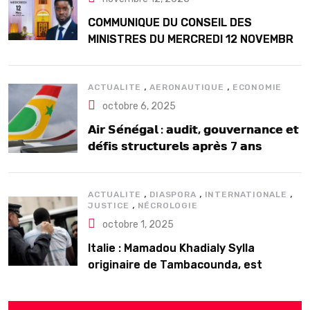
COMMUNIQUE DU CONSEIL DES
MINISTRES DU MERCREDI 12 NOVEMBRE
2025
,
,
ACTUALITE
AERONAUTIQUE
ECONOMIE
octobre 6, 2025
𝗔𝗶𝗿 𝗦𝗲́𝗻𝗲́𝗴𝗮𝗹 : 𝗮𝘂𝗱𝗶𝘁, 𝗴𝗼𝘂𝘃𝗲𝗿𝗻𝗮𝗻𝗰𝗲 𝗲𝘁
𝗱𝗲́𝗳𝗶𝘀 𝘀𝘁𝗿𝘂𝗰𝘁𝘂𝗿𝗲𝗹𝘀 𝗮𝗽𝗿𝗲̀𝘀 7 𝗮𝗻𝘀
𝗱’𝗲𝘅𝗶𝘀𝘁𝗲𝗻𝗰𝗲
,
,
,
ACTUALITE
DIASPORA
INTERNATIONALE
,
JUSTICE
NÉCROLOGIE
octobre 1, 2025
Italie : Mamadou Khadialy Sylla
originaire de Tambacounda, est
décédé en prison 24 heures après son
arrestation