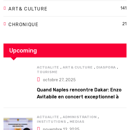
141
ART& CULTURE
21
CHRONIQUE
Upcoming
,
,
,
ACTUALITE
ART& CULTURE
DIASPORA
TOURISME
octobre 27, 2025
Quand Naples rencontre Dakar: Enzo
Avitabile en concert exceptionnel à
Douta Seck
,
,
ACTUALITE
ADMINISTRATION
,
INSTITUTIONS
MEDIAS
novembre 12, 2025