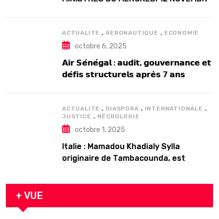
2025
,
,
ACTUALITE
AERONAUTIQUE
ECONOMIE
octobre 6, 2025
𝗔𝗶𝗿 𝗦𝗲́𝗻𝗲́𝗴𝗮𝗹 : 𝗮𝘂𝗱𝗶𝘁, 𝗴𝗼𝘂𝘃𝗲𝗿𝗻𝗮𝗻𝗰𝗲 𝗲𝘁
𝗱𝗲́𝗳𝗶𝘀 𝘀𝘁𝗿𝘂𝗰𝘁𝘂𝗿𝗲𝗹𝘀 𝗮𝗽𝗿𝗲̀𝘀 7 𝗮𝗻𝘀
𝗱’𝗲𝘅𝗶𝘀𝘁𝗲𝗻𝗰𝗲
,
,
,
ACTUALITE
DIASPORA
INTERNATIONALE
,
JUSTICE
NÉCROLOGIE
octobre 1, 2025
Italie : Mamadou Khadialy Sylla
originaire de Tambacounda, est
décédé en prison 24 heures après son
arrestation
+ VUE