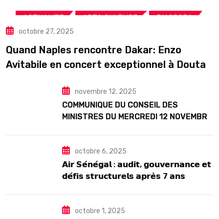
,
,
,
ACTUALITE
ART& CULTURE
DIASPORA
octobre 27, 2025
TOURISME
Quand Naples rencontre Dakar: Enzo
Avitabile en concert exceptionnel à Douta
Seck
novembre 12, 2025
COMMUNIQUE DU CONSEIL DES
MINISTRES DU MERCREDI 12 NOVEMBRE
2025
octobre 6, 2025
𝗔𝗶𝗿 𝗦𝗲́𝗻𝗲́𝗴𝗮𝗹 : 𝗮𝘂𝗱𝗶𝘁, 𝗴𝗼𝘂𝘃𝗲𝗿𝗻𝗮𝗻𝗰𝗲 𝗲𝘁
𝗱𝗲́𝗳𝗶𝘀 𝘀𝘁𝗿𝘂𝗰𝘁𝘂𝗿𝗲𝗹𝘀 𝗮𝗽𝗿𝗲̀𝘀 7 𝗮𝗻𝘀
𝗱’𝗲𝘅𝗶𝘀𝘁𝗲𝗻𝗰𝗲
octobre 1, 2025