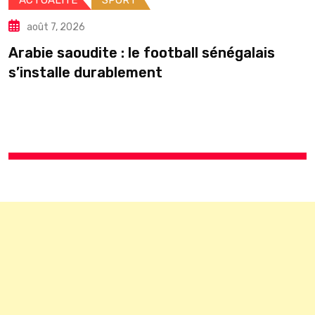
ACTUALITE
SPORT
août 7, 2026
Arabie saoudite : le football sénégalais
É
s’installe durablement
p