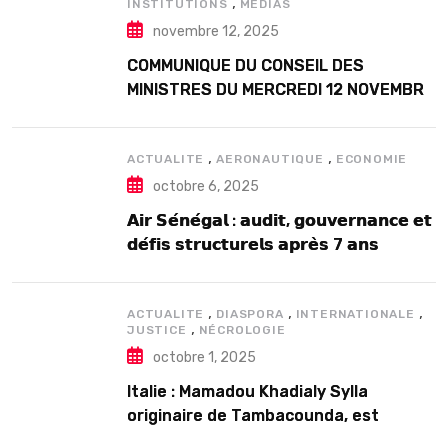
,
INSTITUTIONS
MEDIAS
novembre 12, 2025
COMMUNIQUE DU CONSEIL DES
MINISTRES DU MERCREDI 12 NOVEMBRE
2025
,
,
ACTUALITE
AERONAUTIQUE
ECONOMIE
octobre 6, 2025
𝗔𝗶𝗿 𝗦𝗲́𝗻𝗲́𝗴𝗮𝗹 : 𝗮𝘂𝗱𝗶𝘁, 𝗴𝗼𝘂𝘃𝗲𝗿𝗻𝗮𝗻𝗰𝗲 𝗲𝘁
𝗱𝗲́𝗳𝗶𝘀 𝘀𝘁𝗿𝘂𝗰𝘁𝘂𝗿𝗲𝗹𝘀 𝗮𝗽𝗿𝗲̀𝘀 7 𝗮𝗻𝘀
𝗱’𝗲𝘅𝗶𝘀𝘁𝗲𝗻𝗰𝗲
,
,
,
ACTUALITE
DIASPORA
INTERNATIONALE
,
JUSTICE
NÉCROLOGIE
octobre 1, 2025
Italie : Mamadou Khadialy Sylla
originaire de Tambacounda, est
décédé en prison 24 heures après son