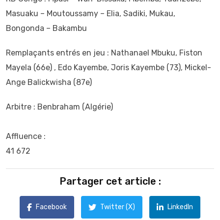
Masuaku – Moutoussamy – Elia, Sadiki, Mukau,
Bongonda – Bakambu
‎Remplaçants entrés en jeu : Nathanael Mbuku, Fiston
Mayela (66e) , Edo Kayembe, Joris Kayembe (73), Mickel-
Ange Balickwisha (87e)
‎Arbitre : Benbraham (Algérie)
‎Affluence :
‎41 672
Partager cet article :
Facebook
Twitter (X)
LinkedIn