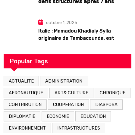
𝗱𝗲́𝗳𝗶𝘀 𝘀𝘁𝗿𝘂𝗰𝘁𝘂𝗿𝗲𝗹𝘀 𝗮𝗽𝗿𝗲̀𝘀 7 𝗮𝗻𝘀
𝗱’𝗲𝘅𝗶𝘀𝘁𝗲𝗻𝗰𝗲
octobre 1, 2025
Italie : Mamadou Khadialy Sylla
originaire de Tambacounda, est
décédé en prison 24 heures après son
arrestation
Popular Tags
ACTUALITE
ADMINISTRATION
AERONAUTIQUE
ART& CULTURE
CHRONIQUE
CONTRIBUTION
COOPERATION
DIASPORA
DIPLOMATIE
ECONOMIE
EDUCATION
ENVIRONNEMENT
INFRASTRUCTURES