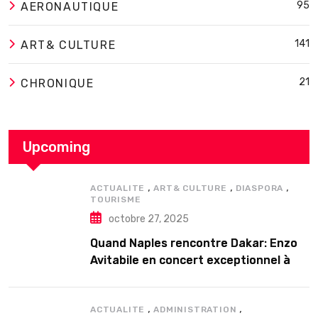
95
AERONAUTIQUE
141
ART& CULTURE
21
CHRONIQUE
Upcoming
,
,
,
ACTUALITE
ART& CULTURE
DIASPORA
TOURISME
octobre 27, 2025
Quand Naples rencontre Dakar: Enzo
Avitabile en concert exceptionnel à
Douta Seck
,
,
ACTUALITE
ADMINISTRATION