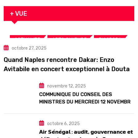
arrestation
+ VUE
,
,
,
ACTUALITE
ART& CULTURE
DIASPORA
octobre 27, 2025
TOURISME
Quand Naples rencontre Dakar: Enzo
Avitabile en concert exceptionnel à Douta
Seck
novembre 12, 2025
COMMUNIQUE DU CONSEIL DES
MINISTRES DU MERCREDI 12 NOVEMBRE
2025
octobre 6, 2025
𝗔𝗶𝗿 𝗦𝗲́𝗻𝗲́𝗴𝗮𝗹 : 𝗮𝘂𝗱𝗶𝘁, 𝗴𝗼𝘂𝘃𝗲𝗿𝗻𝗮𝗻𝗰𝗲 𝗲𝘁