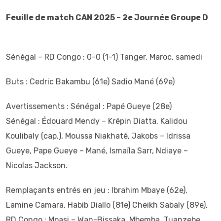
Feuille de match CAN 2025 – 2e Journée Groupe D
Sénégal – RD Congo : 0-0 (1-1) Tanger, Maroc, samedi
‎Buts : Cedric Bakambu (61e) Sadio Mané (69e)
‎Avertissements : Sénégal : Papé Gueye (28e)
‎Sénégal : Édouard Mendy – Krépin Diatta, Kalidou
Koulibaly (cap.), Moussa Niakhaté, Jakobs – Idrissa
Gueye, Pape Gueye – Mané, Ismaïla Sarr, Ndiaye –
Nicolas Jackson.
‎Remplaçants entrés en jeu : Ibrahim Mbaye (62e),
Lamine Camara, Habib Diallo (81e) Cheikh Sabaly (89e),
‎RD Congo : Mpasi – Wan-Bissaka, Mbemba, Tuanzebe,