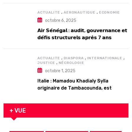
,
,
ACTUALITE
AERONAUTIQUE
ECONOMIE
octobre 6, 2025
𝗔𝗶𝗿 𝗦𝗲́𝗻𝗲́𝗴𝗮𝗹 : 𝗮𝘂𝗱𝗶𝘁, 𝗴𝗼𝘂𝘃𝗲𝗿𝗻𝗮𝗻𝗰𝗲 𝗲𝘁
𝗱𝗲́𝗳𝗶𝘀 𝘀𝘁𝗿𝘂𝗰𝘁𝘂𝗿𝗲𝗹𝘀 𝗮𝗽𝗿𝗲̀𝘀 7 𝗮𝗻𝘀
𝗱’𝗲𝘅𝗶𝘀𝘁𝗲𝗻𝗰𝗲
,
,
,
ACTUALITE
DIASPORA
INTERNATIONALE
,
JUSTICE
NÉCROLOGIE
octobre 1, 2025
Italie : Mamadou Khadialy Sylla
originaire de Tambacounda, est
décédé en prison 24 heures après son
arrestation
+ VUE