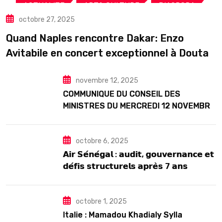
,
,
,
ACTUALITE
ART& CULTURE
DIASPORA
octobre 27, 2025
TOURISME
Quand Naples rencontre Dakar: Enzo
Avitabile en concert exceptionnel à Douta
Seck
novembre 12, 2025
COMMUNIQUE DU CONSEIL DES
MINISTRES DU MERCREDI 12 NOVEMBRE
2025
octobre 6, 2025
𝗔𝗶𝗿 𝗦𝗲́𝗻𝗲́𝗴𝗮𝗹 : 𝗮𝘂𝗱𝗶𝘁, 𝗴𝗼𝘂𝘃𝗲𝗿𝗻𝗮𝗻𝗰𝗲 𝗲𝘁
𝗱𝗲́𝗳𝗶𝘀 𝘀𝘁𝗿𝘂𝗰𝘁𝘂𝗿𝗲𝗹𝘀 𝗮𝗽𝗿𝗲̀𝘀 7 𝗮𝗻𝘀
𝗱’𝗲𝘅𝗶𝘀𝘁𝗲𝗻𝗰𝗲
octobre 1, 2025
Italie : Mamadou Khadialy Sylla