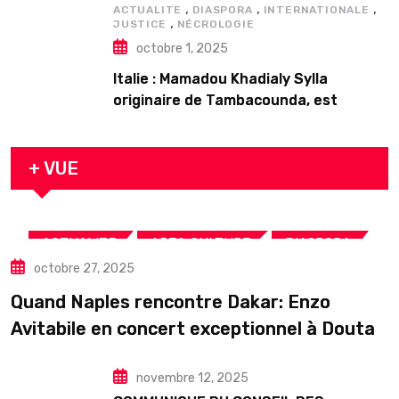
,
,
,
ACTUALITE
DIASPORA
INTERNATIONALE
,
JUSTICE
NÉCROLOGIE
octobre 1, 2025
Italie : Mamadou Khadialy Sylla
originaire de Tambacounda, est
décédé en prison 24 heures après son
arrestation
+ VUE
,
,
,
ACTUALITE
ART& CULTURE
DIASPORA
octobre 27, 2025
TOURISME
Quand Naples rencontre Dakar: Enzo
Avitabile en concert exceptionnel à Douta
Seck
novembre 12, 2025