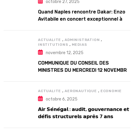
octobre 27, 2025
Quand Naples rencontre Dakar: Enzo
Avitabile en concert exceptionnel à
Douta Seck
,
,
ACTUALITE
ADMINISTRATION
,
INSTITUTIONS
MEDIAS
novembre 12, 2025
COMMUNIQUE DU CONSEIL DES
MINISTRES DU MERCREDI 12 NOVEMBRE
2025
,
,
ACTUALITE
AERONAUTIQUE
ECONOMIE
octobre 6, 2025
𝗔𝗶𝗿 𝗦𝗲́𝗻𝗲́𝗴𝗮𝗹 : 𝗮𝘂𝗱𝗶𝘁, 𝗴𝗼𝘂𝘃𝗲𝗿𝗻𝗮𝗻𝗰𝗲 𝗲𝘁
𝗱𝗲́𝗳𝗶𝘀 𝘀𝘁𝗿𝘂𝗰𝘁𝘂𝗿𝗲𝗹𝘀 𝗮𝗽𝗿𝗲̀𝘀 7 𝗮𝗻𝘀
𝗱’𝗲𝘅𝗶𝘀𝘁𝗲𝗻𝗰𝗲