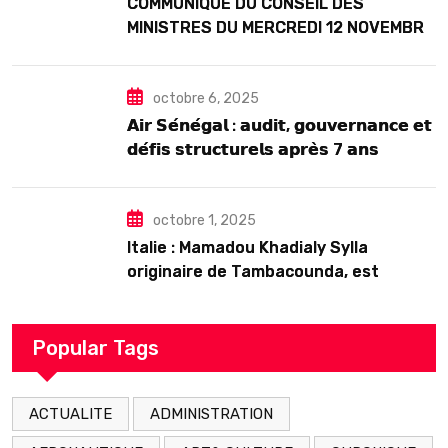
COMMUNIQUE DU CONSEIL DES
MINISTRES DU MERCREDI 12 NOVEMBRE
2025
octobre 6, 2025
𝗔𝗶𝗿 𝗦𝗲́𝗻𝗲́𝗴𝗮𝗹 : 𝗮𝘂𝗱𝗶𝘁, 𝗴𝗼𝘂𝘃𝗲𝗿𝗻𝗮𝗻𝗰𝗲 𝗲𝘁
𝗱𝗲́𝗳𝗶𝘀 𝘀𝘁𝗿𝘂𝗰𝘁𝘂𝗿𝗲𝗹𝘀 𝗮𝗽𝗿𝗲̀𝘀 7 𝗮𝗻𝘀
𝗱’𝗲𝘅𝗶𝘀𝘁𝗲𝗻𝗰𝗲
octobre 1, 2025
Italie : Mamadou Khadialy Sylla
originaire de Tambacounda, est
décédé en prison 24 heures après son
arrestation
Popular Tags
ACTUALITE
ADMINISTRATION