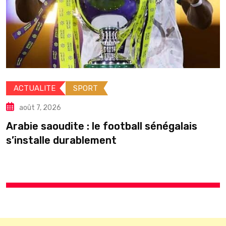
ACTUALITE
SPORT
É
août 7, 2026
p
Arabie saoudite : le football sénégalais
s’installe durablement