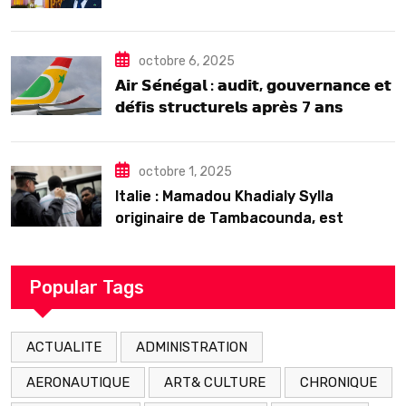
2025
octobre 6, 2025
𝗔𝗶𝗿 𝗦𝗲́𝗻𝗲́𝗴𝗮𝗹 : 𝗮𝘂𝗱𝗶𝘁, 𝗴𝗼𝘂𝘃𝗲𝗿𝗻𝗮𝗻𝗰𝗲 𝗲𝘁
𝗱𝗲́𝗳𝗶𝘀 𝘀𝘁𝗿𝘂𝗰𝘁𝘂𝗿𝗲𝗹𝘀 𝗮𝗽𝗿𝗲̀𝘀 7 𝗮𝗻𝘀
𝗱’𝗲𝘅𝗶𝘀𝘁𝗲𝗻𝗰𝗲
octobre 1, 2025
Italie : Mamadou Khadialy Sylla
originaire de Tambacounda, est
décédé en prison 24 heures après son
arrestation
Popular Tags
ACTUALITE
ADMINISTRATION
AERONAUTIQUE
ART& CULTURE
CHRONIQUE