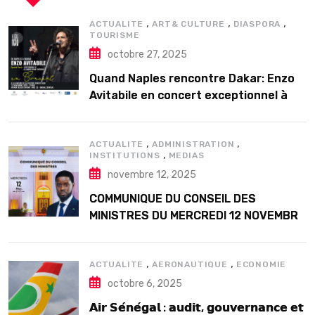
,
,
,
ACTUALITE
ART& CULTURE
DIASPORA
TOURISME
octobre 27, 2025
Quand Naples rencontre Dakar: Enzo
Avitabile en concert exceptionnel à
Douta Seck
,
,
ACTUALITE
ADMINISTRATION
,
INSTITUTIONS
MEDIAS
novembre 12, 2025
COMMUNIQUE DU CONSEIL DES
MINISTRES DU MERCREDI 12 NOVEMBRE
2025
,
,
ACTUALITE
AERONAUTIQUE
ECONOMIE
octobre 6, 2025
𝗔𝗶𝗿 𝗦𝗲́𝗻𝗲́𝗴𝗮𝗹 : 𝗮𝘂𝗱𝗶𝘁, 𝗴𝗼𝘂𝘃𝗲𝗿𝗻𝗮𝗻𝗰𝗲 𝗲𝘁