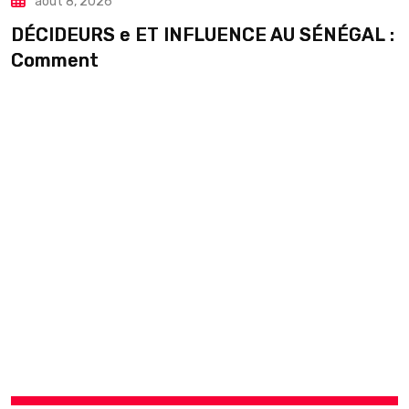
août 8, 2026
DÉCIDEURS e ET INFLUENCE AU SÉNÉGAL :
S
Comment