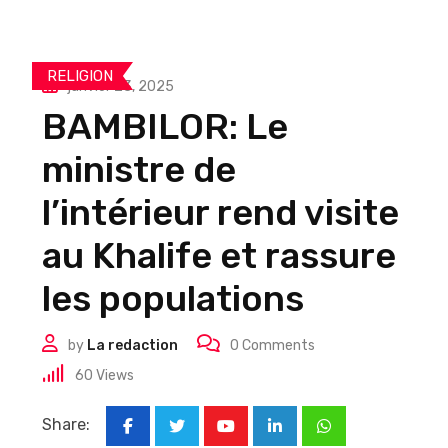
RELIGION
janvier 23, 2025
BAMBILOR: Le
ministre de
l’intérieur rend visite
au Khalife et rassure
les populations
by
La redaction
0
Comments
60
Views
Share:
Youtube
LinkedIn
Whatsapp