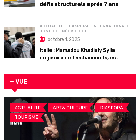
𝗱𝗲́𝗳𝗶𝘀 𝘀𝘁𝗿𝘂𝗰𝘁𝘂𝗿𝗲𝗹𝘀 𝗮𝗽𝗿𝗲̀𝘀 7 𝗮𝗻𝘀
𝗱’𝗲𝘅𝗶𝘀𝘁𝗲𝗻𝗰𝗲
,
,
,
ACTUALITE
DIASPORA
INTERNATIONALE
,
JUSTICE
NÉCROLOGIE
octobre 1, 2025
Italie : Mamadou Khadialy Sylla
originaire de Tambacounda, est
décédé en prison 24 heures après son
arrestation
+ VUE
,
,
,
ACTUALITE
ART& CULTURE
DIASPORA
TOURISME