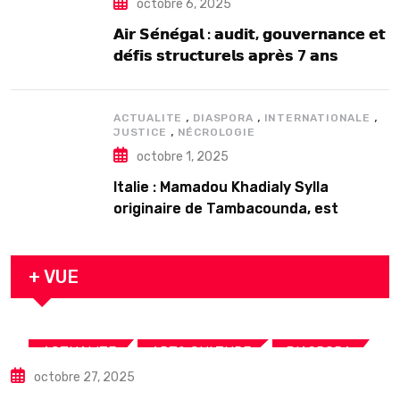
octobre 6, 2025
𝗔𝗶𝗿 𝗦𝗲́𝗻𝗲́𝗴𝗮𝗹 : 𝗮𝘂𝗱𝗶𝘁, 𝗴𝗼𝘂𝘃𝗲𝗿𝗻𝗮𝗻𝗰𝗲 𝗲𝘁
𝗱𝗲́𝗳𝗶𝘀 𝘀𝘁𝗿𝘂𝗰𝘁𝘂𝗿𝗲𝗹𝘀 𝗮𝗽𝗿𝗲̀𝘀 7 𝗮𝗻𝘀
𝗱’𝗲𝘅𝗶𝘀𝘁𝗲𝗻𝗰𝗲
,
,
,
ACTUALITE
DIASPORA
INTERNATIONALE
,
JUSTICE
NÉCROLOGIE
octobre 1, 2025
Italie : Mamadou Khadialy Sylla
originaire de Tambacounda, est
décédé en prison 24 heures après son
arrestation
+ VUE
,
,
,
ACTUALITE
ART& CULTURE
DIASPORA
octobre 27, 2025
TOURISME