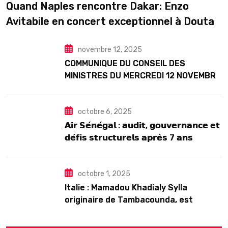
Quand Naples rencontre Dakar: Enzo
Avitabile en concert exceptionnel à Douta
Seck
novembre 12, 2025
COMMUNIQUE DU CONSEIL DES
MINISTRES DU MERCREDI 12 NOVEMBRE
2025
octobre 6, 2025
𝗔𝗶𝗿 𝗦𝗲́𝗻𝗲́𝗴𝗮𝗹 : 𝗮𝘂𝗱𝗶𝘁, 𝗴𝗼𝘂𝘃𝗲𝗿𝗻𝗮𝗻𝗰𝗲 𝗲𝘁
𝗱𝗲́𝗳𝗶𝘀 𝘀𝘁𝗿𝘂𝗰𝘁𝘂𝗿𝗲𝗹𝘀 𝗮𝗽𝗿𝗲̀𝘀 7 𝗮𝗻𝘀
𝗱’𝗲𝘅𝗶𝘀𝘁𝗲𝗻𝗰𝗲
octobre 1, 2025
Italie : Mamadou Khadialy Sylla
originaire de Tambacounda, est
décédé en prison 24 heures après son
arrestation