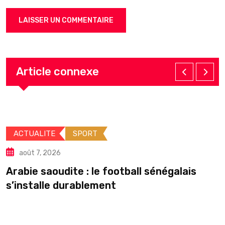
Article connexe
ACTUALITE
SPORT
août 7, 2026
Arabie saoudite : le football sénégalais
É
s’installe durablement
p