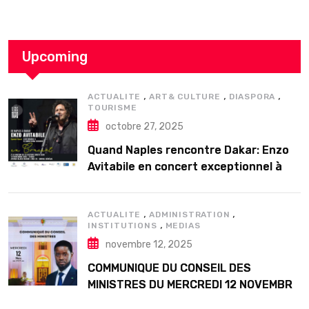
Upcoming
,
,
,
ACTUALITE
ART& CULTURE
DIASPORA
TOURISME
octobre 27, 2025
Quand Naples rencontre Dakar: Enzo
Avitabile en concert exceptionnel à
Douta Seck
,
,
ACTUALITE
ADMINISTRATION
,
INSTITUTIONS
MEDIAS
novembre 12, 2025
COMMUNIQUE DU CONSEIL DES
MINISTRES DU MERCREDI 12 NOVEMBRE
2025