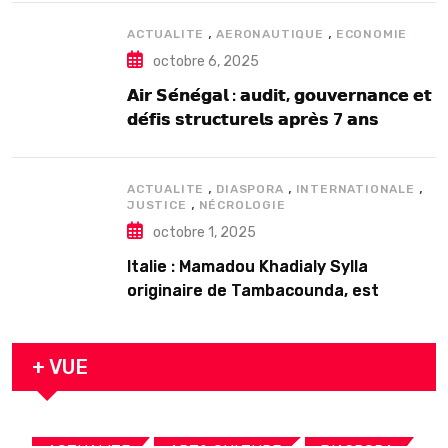
,
,
ACTUALITE
AERONAUTIQUE
ECONOMIE
octobre 6, 2025
𝗔𝗶𝗿 𝗦𝗲́𝗻𝗲́𝗴𝗮𝗹 : 𝗮𝘂𝗱𝗶𝘁, 𝗴𝗼𝘂𝘃𝗲𝗿𝗻𝗮𝗻𝗰𝗲 𝗲𝘁
𝗱𝗲́𝗳𝗶𝘀 𝘀𝘁𝗿𝘂𝗰𝘁𝘂𝗿𝗲𝗹𝘀 𝗮𝗽𝗿𝗲̀𝘀 7 𝗮𝗻𝘀
𝗱’𝗲𝘅𝗶𝘀𝘁𝗲𝗻𝗰𝗲
,
,
,
ACTUALITE
DIASPORA
INTERNATIONALE
,
JUSTICE
NÉCROLOGIE
octobre 1, 2025
Italie : Mamadou Khadialy Sylla
originaire de Tambacounda, est
décédé en prison 24 heures après son
arrestation
+ VUE