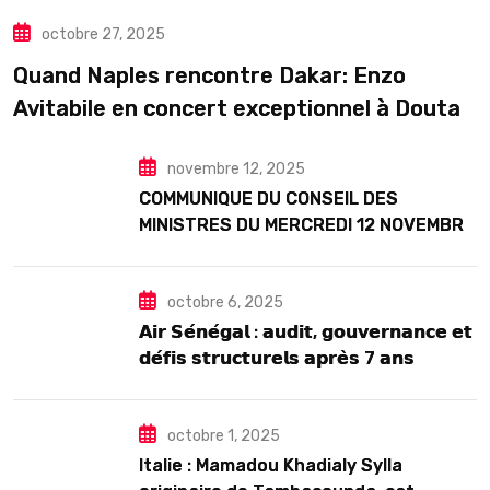
,
,
,
ACTUALITE
ART& CULTURE
DIASPORA
octobre 27, 2025
TOURISME
Quand Naples rencontre Dakar: Enzo
Avitabile en concert exceptionnel à Douta
Seck
novembre 12, 2025
COMMUNIQUE DU CONSEIL DES
MINISTRES DU MERCREDI 12 NOVEMBRE
2025
octobre 6, 2025
𝗔𝗶𝗿 𝗦𝗲́𝗻𝗲́𝗴𝗮𝗹 : 𝗮𝘂𝗱𝗶𝘁, 𝗴𝗼𝘂𝘃𝗲𝗿𝗻𝗮𝗻𝗰𝗲 𝗲𝘁
𝗱𝗲́𝗳𝗶𝘀 𝘀𝘁𝗿𝘂𝗰𝘁𝘂𝗿𝗲𝗹𝘀 𝗮𝗽𝗿𝗲̀𝘀 7 𝗮𝗻𝘀
𝗱’𝗲𝘅𝗶𝘀𝘁𝗲𝗻𝗰𝗲
octobre 1, 2025
Italie : Mamadou Khadialy Sylla