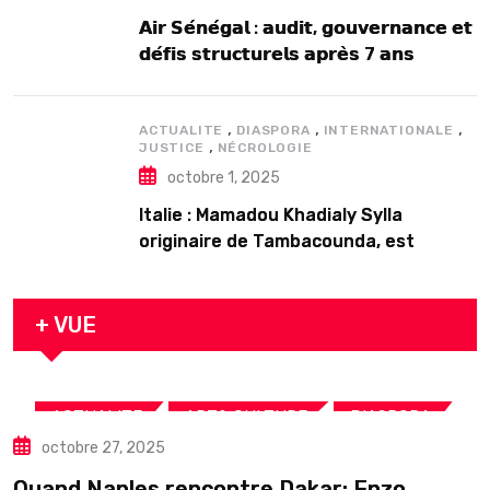
𝗔𝗶𝗿 𝗦𝗲́𝗻𝗲́𝗴𝗮𝗹 : 𝗮𝘂𝗱𝗶𝘁, 𝗴𝗼𝘂𝘃𝗲𝗿𝗻𝗮𝗻𝗰𝗲 𝗲𝘁
𝗱𝗲́𝗳𝗶𝘀 𝘀𝘁𝗿𝘂𝗰𝘁𝘂𝗿𝗲𝗹𝘀 𝗮𝗽𝗿𝗲̀𝘀 7 𝗮𝗻𝘀
𝗱’𝗲𝘅𝗶𝘀𝘁𝗲𝗻𝗰𝗲
,
,
,
ACTUALITE
DIASPORA
INTERNATIONALE
,
JUSTICE
NÉCROLOGIE
octobre 1, 2025
Italie : Mamadou Khadialy Sylla
originaire de Tambacounda, est
décédé en prison 24 heures après son
arrestation
+ VUE
,
,
,
ACTUALITE
ART& CULTURE
DIASPORA
octobre 27, 2025
TOURISME
Quand Naples rencontre Dakar: Enzo