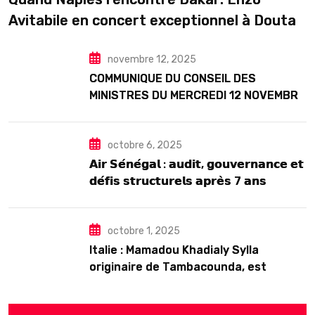
Avitabile en concert exceptionnel à Douta
Seck
novembre 12, 2025
COMMUNIQUE DU CONSEIL DES
MINISTRES DU MERCREDI 12 NOVEMBRE
2025
octobre 6, 2025
𝗔𝗶𝗿 𝗦𝗲́𝗻𝗲́𝗴𝗮𝗹 : 𝗮𝘂𝗱𝗶𝘁, 𝗴𝗼𝘂𝘃𝗲𝗿𝗻𝗮𝗻𝗰𝗲 𝗲𝘁
𝗱𝗲́𝗳𝗶𝘀 𝘀𝘁𝗿𝘂𝗰𝘁𝘂𝗿𝗲𝗹𝘀 𝗮𝗽𝗿𝗲̀𝘀 7 𝗮𝗻𝘀
𝗱’𝗲𝘅𝗶𝘀𝘁𝗲𝗻𝗰𝗲
octobre 1, 2025
Italie : Mamadou Khadialy Sylla
originaire de Tambacounda, est
décédé en prison 24 heures après son
arrestation