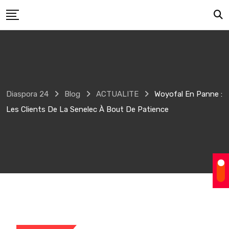
Skip
to
content
Diaspora 24
Blog
ACTUALITE
Woyofal En Panne :
Les Clients De La Senelec À Bout De Patience