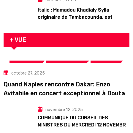
Italie : Mamadou Khadialy Sylla
originaire de Tambacounda, est
décédé en prison 24 heures après son
arrestation
+ VUE
,
,
,
ACTUALITE
ART& CULTURE
DIASPORA
octobre 27, 2025
TOURISME
Quand Naples rencontre Dakar: Enzo
Avitabile en concert exceptionnel à Douta
Seck
novembre 12, 2025
COMMUNIQUE DU CONSEIL DES
MINISTRES DU MERCREDI 12 NOVEMBRE
2025