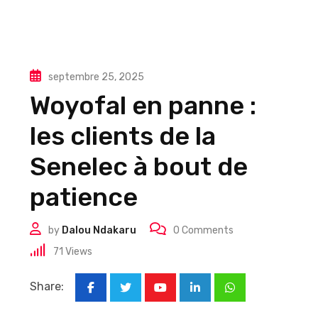
septembre 25, 2025
Woyofal en panne :
les clients de la
Senelec à bout de
patience
by
Dalou Ndakaru
0
Comments
71
Views
Share:
Youtube
LinkedIn
Whatsapp