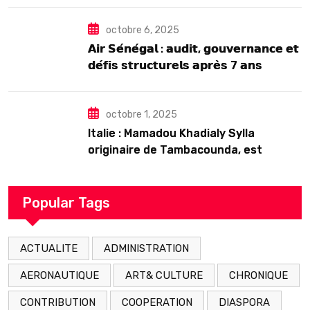
octobre 6, 2025
𝗔𝗶𝗿 𝗦𝗲́𝗻𝗲́𝗴𝗮𝗹 : 𝗮𝘂𝗱𝗶𝘁, 𝗴𝗼𝘂𝘃𝗲𝗿𝗻𝗮𝗻𝗰𝗲 𝗲𝘁
𝗱𝗲́𝗳𝗶𝘀 𝘀𝘁𝗿𝘂𝗰𝘁𝘂𝗿𝗲𝗹𝘀 𝗮𝗽𝗿𝗲̀𝘀 7 𝗮𝗻𝘀
𝗱’𝗲𝘅𝗶𝘀𝘁𝗲𝗻𝗰𝗲
octobre 1, 2025
Italie : Mamadou Khadialy Sylla
originaire de Tambacounda, est
décédé en prison 24 heures après son
arrestation
Popular Tags
ACTUALITE
ADMINISTRATION
AERONAUTIQUE
ART& CULTURE
CHRONIQUE
CONTRIBUTION
COOPERATION
DIASPORA