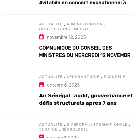
Avitabile en concert exceptionnel à
Douta Seck
,
,
ACTUALITE
ADMINISTRATION
,
INSTITUTIONS
MEDIAS
novembre 12, 2025
COMMUNIQUE DU CONSEIL DES
MINISTRES DU MERCREDI 12 NOVEMBRE
2025
,
,
ACTUALITE
AERONAUTIQUE
ECONOMIE
octobre 6, 2025
𝗔𝗶𝗿 𝗦𝗲́𝗻𝗲́𝗴𝗮𝗹 : 𝗮𝘂𝗱𝗶𝘁, 𝗴𝗼𝘂𝘃𝗲𝗿𝗻𝗮𝗻𝗰𝗲 𝗲𝘁
𝗱𝗲́𝗳𝗶𝘀 𝘀𝘁𝗿𝘂𝗰𝘁𝘂𝗿𝗲𝗹𝘀 𝗮𝗽𝗿𝗲̀𝘀 7 𝗮𝗻𝘀
𝗱’𝗲𝘅𝗶𝘀𝘁𝗲𝗻𝗰𝗲
,
,
,
ACTUALITE
DIASPORA
INTERNATIONALE
,
JUSTICE
NÉCROLOGIE
octobre 1, 2025