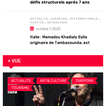
𝗱𝗲́𝗳𝗶𝘀 𝘀𝘁𝗿𝘂𝗰𝘁𝘂𝗿𝗲𝗹𝘀 𝗮𝗽𝗿𝗲̀𝘀 7 𝗮𝗻𝘀
𝗱’𝗲𝘅𝗶𝘀𝘁𝗲𝗻𝗰𝗲
,
,
,
ACTUALITE
DIASPORA
INTERNATIONALE
,
JUSTICE
NÉCROLOGIE
octobre 1, 2025
Italie : Mamadou Khadialy Sylla
originaire de Tambacounda, est
décédé en prison 24 heures après son
arrestation
+ VUE
,
,
,
ACTUALITE
ART& CULTURE
DIASPORA
TOURISME