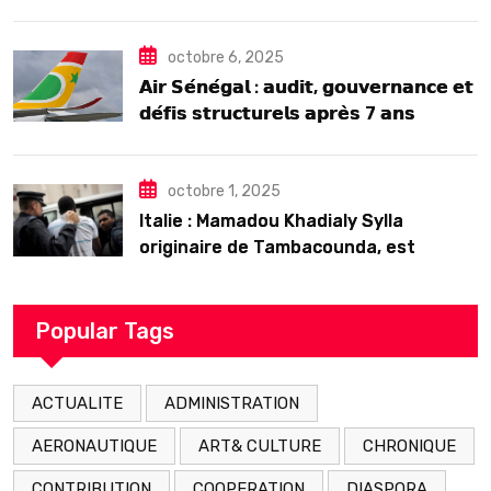
2025
octobre 6, 2025
𝗔𝗶𝗿 𝗦𝗲́𝗻𝗲́𝗴𝗮𝗹 : 𝗮𝘂𝗱𝗶𝘁, 𝗴𝗼𝘂𝘃𝗲𝗿𝗻𝗮𝗻𝗰𝗲 𝗲𝘁
𝗱𝗲́𝗳𝗶𝘀 𝘀𝘁𝗿𝘂𝗰𝘁𝘂𝗿𝗲𝗹𝘀 𝗮𝗽𝗿𝗲̀𝘀 7 𝗮𝗻𝘀
𝗱’𝗲𝘅𝗶𝘀𝘁𝗲𝗻𝗰𝗲
octobre 1, 2025
Italie : Mamadou Khadialy Sylla
originaire de Tambacounda, est
décédé en prison 24 heures après son
arrestation
Popular Tags
ACTUALITE
ADMINISTRATION
AERONAUTIQUE
ART& CULTURE
CHRONIQUE
CONTRIBUTION
COOPERATION
DIASPORA