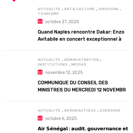
,
,
,
ACTUALITE
ART& CULTURE
DIASPORA
TOURISME
octobre 27, 2025
Quand Naples rencontre Dakar: Enzo
Avitabile en concert exceptionnel à
Douta Seck
,
,
ACTUALITE
ADMINISTRATION
,
INSTITUTIONS
MEDIAS
novembre 12, 2025
COMMUNIQUE DU CONSEIL DES
MINISTRES DU MERCREDI 12 NOVEMBRE
2025
,
,
ACTUALITE
AERONAUTIQUE
ECONOMIE
octobre 6, 2025
𝗔𝗶𝗿 𝗦𝗲́𝗻𝗲́𝗴𝗮𝗹 : 𝗮𝘂𝗱𝗶𝘁, 𝗴𝗼𝘂𝘃𝗲𝗿𝗻𝗮𝗻𝗰𝗲 𝗲𝘁