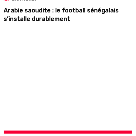
Arabie saoudite : le football sénégalais
É
s’installe durablement
p