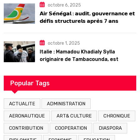
octobre 6, 2025
𝗔𝗶𝗿 𝗦𝗲́𝗻𝗲́𝗴𝗮𝗹 : 𝗮𝘂𝗱𝗶𝘁, 𝗴𝗼𝘂𝘃𝗲𝗿𝗻𝗮𝗻𝗰𝗲 𝗲𝘁
𝗱𝗲́𝗳𝗶𝘀 𝘀𝘁𝗿𝘂𝗰𝘁𝘂𝗿𝗲𝗹𝘀 𝗮𝗽𝗿𝗲̀𝘀 7 𝗮𝗻𝘀
𝗱’𝗲𝘅𝗶𝘀𝘁𝗲𝗻𝗰𝗲
octobre 1, 2025
Italie : Mamadou Khadialy Sylla
originaire de Tambacounda, est
décédé en prison 24 heures après son
arrestation
Popular Tags
ACTUALITE
ADMINISTRATION
AERONAUTIQUE
ART& CULTURE
CHRONIQUE
CONTRIBUTION
COOPERATION
DIASPORA