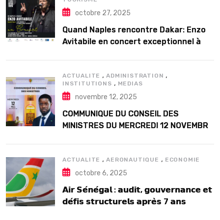
octobre 27, 2025
Quand Naples rencontre Dakar: Enzo
Avitabile en concert exceptionnel à
Douta Seck
,
,
ACTUALITE
ADMINISTRATION
,
INSTITUTIONS
MEDIAS
novembre 12, 2025
COMMUNIQUE DU CONSEIL DES
MINISTRES DU MERCREDI 12 NOVEMBRE
2025
,
,
ACTUALITE
AERONAUTIQUE
ECONOMIE
octobre 6, 2025
𝗔𝗶𝗿 𝗦𝗲́𝗻𝗲́𝗴𝗮𝗹 : 𝗮𝘂𝗱𝗶𝘁, 𝗴𝗼𝘂𝘃𝗲𝗿𝗻𝗮𝗻𝗰𝗲 𝗲𝘁
𝗱𝗲́𝗳𝗶𝘀 𝘀𝘁𝗿𝘂𝗰𝘁𝘂𝗿𝗲𝗹𝘀 𝗮𝗽𝗿𝗲̀𝘀 7 𝗮𝗻𝘀
𝗱’𝗲𝘅𝗶𝘀𝘁𝗲𝗻𝗰𝗲