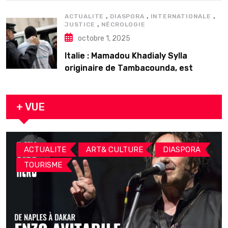
,
,
,
ACTUALITE
DIASPORA
INTERNATIONALE
,
JUSTICE
NÉCROLOGIE
octobre 1, 2025
Italie : Mamadou Khadialy Sylla
originaire de Tambacounda, est
décédé en prison 24 heures après son
arrestation
+ VUE
,
,
,
ACTUALITE
ART& CULTURE
DIASPORA
TOURISME