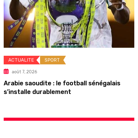
ACTUALITE
POL
août 7, 2026
RT
Élections locales 
peut-il
 le football sénégalais
lement