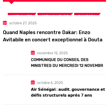
,
,
,
ACTUALITE
ART& CULTURE
DIASPORA
octobre 27, 2025
TOURISME
Quand Naples rencontre Dakar: Enzo
Avitabile en concert exceptionnel à Douta
Seck
novembre 12, 2025
COMMUNIQUE DU CONSEIL DES
MINISTRES DU MERCREDI 12 NOVEMBRE
2025
octobre 6, 2025
𝗔𝗶𝗿 𝗦𝗲́𝗻𝗲́𝗴𝗮𝗹 : 𝗮𝘂𝗱𝗶𝘁, 𝗴𝗼𝘂𝘃𝗲𝗿𝗻𝗮𝗻𝗰𝗲 𝗲𝘁
𝗱𝗲́𝗳𝗶𝘀 𝘀𝘁𝗿𝘂𝗰𝘁𝘂𝗿𝗲𝗹𝘀 𝗮𝗽𝗿𝗲̀𝘀 7 𝗮𝗻𝘀
𝗱’𝗲𝘅𝗶𝘀𝘁𝗲𝗻𝗰𝗲