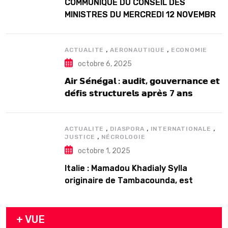
COMMUNIQUE DU CONSEIL DES
MINISTRES DU MERCREDI 12 NOVEMBRE
2025
,
,
ACTUALITE
AERONAUTIQUE
ECONOMIE
octobre 6, 2025
𝗔𝗶𝗿 𝗦𝗲́𝗻𝗲́𝗴𝗮𝗹 : 𝗮𝘂𝗱𝗶𝘁, 𝗴𝗼𝘂𝘃𝗲𝗿𝗻𝗮𝗻𝗰𝗲 𝗲𝘁
𝗱𝗲́𝗳𝗶𝘀 𝘀𝘁𝗿𝘂𝗰𝘁𝘂𝗿𝗲𝗹𝘀 𝗮𝗽𝗿𝗲̀𝘀 7 𝗮𝗻𝘀
𝗱’𝗲𝘅𝗶𝘀𝘁𝗲𝗻𝗰𝗲
,
,
,
ACTUALITE
DIASPORA
INTERNATIONALE
,
JUSTICE
NÉCROLOGIE
octobre 1, 2025
Italie : Mamadou Khadialy Sylla
originaire de Tambacounda, est
décédé en prison 24 heures après son
arrestation
+ VUE