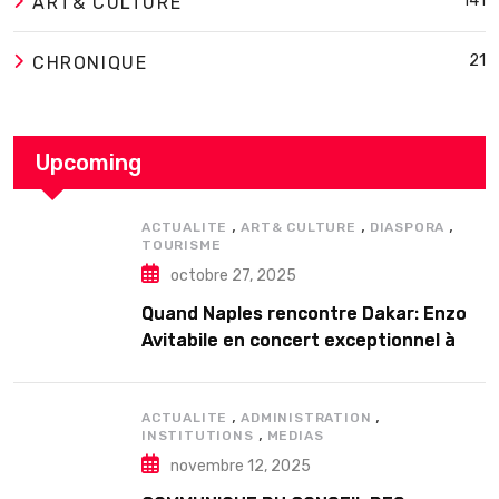
141
ART& CULTURE
21
CHRONIQUE
Upcoming
,
,
,
ACTUALITE
ART& CULTURE
DIASPORA
TOURISME
octobre 27, 2025
Quand Naples rencontre Dakar: Enzo
Avitabile en concert exceptionnel à
Douta Seck
,
,
ACTUALITE
ADMINISTRATION
,
INSTITUTIONS
MEDIAS
novembre 12, 2025