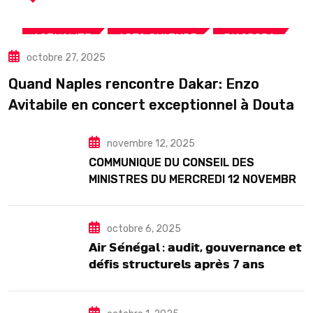
,
,
,
ACTUALITE
ART& CULTURE
DIASPORA
octobre 27, 2025
TOURISME
Quand Naples rencontre Dakar: Enzo
Avitabile en concert exceptionnel à Douta
Seck
novembre 12, 2025
COMMUNIQUE DU CONSEIL DES
MINISTRES DU MERCREDI 12 NOVEMBRE
2025
octobre 6, 2025
𝗔𝗶𝗿 𝗦𝗲́𝗻𝗲́𝗴𝗮𝗹 : 𝗮𝘂𝗱𝗶𝘁, 𝗴𝗼𝘂𝘃𝗲𝗿𝗻𝗮𝗻𝗰𝗲 𝗲𝘁
𝗱𝗲́𝗳𝗶𝘀 𝘀𝘁𝗿𝘂𝗰𝘁𝘂𝗿𝗲𝗹𝘀 𝗮𝗽𝗿𝗲̀𝘀 7 𝗮𝗻𝘀
𝗱’𝗲𝘅𝗶𝘀𝘁𝗲𝗻𝗰𝗲