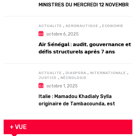
MINISTRES DU MERCREDI 12 NOVEMBRE
2025
,
,
ACTUALITE
AERONAUTIQUE
ECONOMIE
octobre 6, 2025
𝗔𝗶𝗿 𝗦𝗲́𝗻𝗲́𝗴𝗮𝗹 : 𝗮𝘂𝗱𝗶𝘁, 𝗴𝗼𝘂𝘃𝗲𝗿𝗻𝗮𝗻𝗰𝗲 𝗲𝘁
𝗱𝗲́𝗳𝗶𝘀 𝘀𝘁𝗿𝘂𝗰𝘁𝘂𝗿𝗲𝗹𝘀 𝗮𝗽𝗿𝗲̀𝘀 7 𝗮𝗻𝘀
𝗱’𝗲𝘅𝗶𝘀𝘁𝗲𝗻𝗰𝗲
,
,
,
ACTUALITE
DIASPORA
INTERNATIONALE
,
JUSTICE
NÉCROLOGIE
octobre 1, 2025
Italie : Mamadou Khadialy Sylla
originaire de Tambacounda, est
décédé en prison 24 heures après son
arrestation
+ VUE