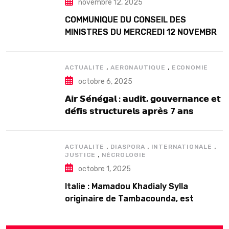
novembre 12, 2025
COMMUNIQUE DU CONSEIL DES
MINISTRES DU MERCREDI 12 NOVEMBRE
2025
,
,
ACTUALITE
AERONAUTIQUE
ECONOMIE
octobre 6, 2025
𝗔𝗶𝗿 𝗦𝗲́𝗻𝗲́𝗴𝗮𝗹 : 𝗮𝘂𝗱𝗶𝘁, 𝗴𝗼𝘂𝘃𝗲𝗿𝗻𝗮𝗻𝗰𝗲 𝗲𝘁
𝗱𝗲́𝗳𝗶𝘀 𝘀𝘁𝗿𝘂𝗰𝘁𝘂𝗿𝗲𝗹𝘀 𝗮𝗽𝗿𝗲̀𝘀 7 𝗮𝗻𝘀
𝗱’𝗲𝘅𝗶𝘀𝘁𝗲𝗻𝗰𝗲
,
,
,
ACTUALITE
DIASPORA
INTERNATIONALE
,
JUSTICE
NÉCROLOGIE
octobre 1, 2025
Italie : Mamadou Khadialy Sylla
originaire de Tambacounda, est
décédé en prison 24 heures après son
arrestation