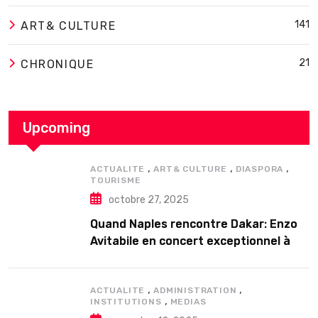
141
ART& CULTURE
21
CHRONIQUE
Upcoming
,
,
,
ACTUALITE
ART& CULTURE
DIASPORA
TOURISME
octobre 27, 2025
Quand Naples rencontre Dakar: Enzo
Avitabile en concert exceptionnel à
Douta Seck
,
,
ACTUALITE
ADMINISTRATION
,
INSTITUTIONS
MEDIAS