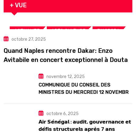
+ VUE
,
,
,
ACTUALITE
ART& CULTURE
DIASPORA
octobre 27, 2025
TOURISME
Quand Naples rencontre Dakar: Enzo
Avitabile en concert exceptionnel à Douta
Seck
novembre 12, 2025
COMMUNIQUE DU CONSEIL DES
MINISTRES DU MERCREDI 12 NOVEMBRE
2025
octobre 6, 2025
𝗔𝗶𝗿 𝗦𝗲́𝗻𝗲́𝗴𝗮𝗹 : 𝗮𝘂𝗱𝗶𝘁, 𝗴𝗼𝘂𝘃𝗲𝗿𝗻𝗮𝗻𝗰𝗲 𝗲𝘁
𝗱𝗲́𝗳𝗶𝘀 𝘀𝘁𝗿𝘂𝗰𝘁𝘂𝗿𝗲𝗹𝘀 𝗮𝗽𝗿𝗲̀𝘀 7 𝗮𝗻𝘀