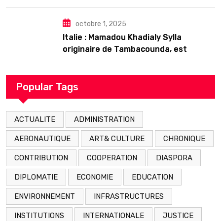
𝗱’𝗲𝘅𝗶𝘀𝘁𝗲𝗻𝗰𝗲
octobre 1, 2025
Italie : Mamadou Khadialy Sylla
originaire de Tambacounda, est
décédé en prison 24 heures après son
arrestation
Popular Tags
ACTUALITE
ADMINISTRATION
AERONAUTIQUE
ART& CULTURE
CHRONIQUE
CONTRIBUTION
COOPERATION
DIASPORA
DIPLOMATIE
ECONOMIE
EDUCATION
ENVIRONNEMENT
INFRASTRUCTURES
INSTITUTIONS
INTERNATIONALE
JUSTICE