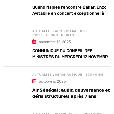
Quand Naples rencontre Dakar: Enzo
Avitabile en concert exceptionnel à
Douta Seck
,
,
ACTUALITE
ADMINISTRATION
,
INSTITUTIONS
MEDIAS
novembre 12, 2025
COMMUNIQUE DU CONSEIL DES
MINISTRES DU MERCREDI 12 NOVEMBRE
2025
,
,
ACTUALITE
AERONAUTIQUE
ECONOMIE
octobre 6, 2025
𝗔𝗶𝗿 𝗦𝗲́𝗻𝗲́𝗴𝗮𝗹 : 𝗮𝘂𝗱𝗶𝘁, 𝗴𝗼𝘂𝘃𝗲𝗿𝗻𝗮𝗻𝗰𝗲 𝗲𝘁
𝗱𝗲́𝗳𝗶𝘀 𝘀𝘁𝗿𝘂𝗰𝘁𝘂𝗿𝗲𝗹𝘀 𝗮𝗽𝗿𝗲̀𝘀 7 𝗮𝗻𝘀
𝗱’𝗲𝘅𝗶𝘀𝘁𝗲𝗻𝗰𝗲
,
,
,