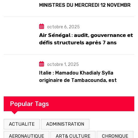
MINISTRES DU MERCREDI 12 NOVEMBRE
2025
octobre 6, 2025
𝗔𝗶𝗿 𝗦𝗲́𝗻𝗲́𝗴𝗮𝗹 : 𝗮𝘂𝗱𝗶𝘁, 𝗴𝗼𝘂𝘃𝗲𝗿𝗻𝗮𝗻𝗰𝗲 𝗲𝘁
𝗱𝗲́𝗳𝗶𝘀 𝘀𝘁𝗿𝘂𝗰𝘁𝘂𝗿𝗲𝗹𝘀 𝗮𝗽𝗿𝗲̀𝘀 7 𝗮𝗻𝘀
𝗱’𝗲𝘅𝗶𝘀𝘁𝗲𝗻𝗰𝗲
octobre 1, 2025
Italie : Mamadou Khadialy Sylla
originaire de Tambacounda, est
décédé en prison 24 heures après son
arrestation
Popular Tags
ACTUALITE
ADMINISTRATION
AERONAUTIQUE
ART& CULTURE
CHRONIQUE