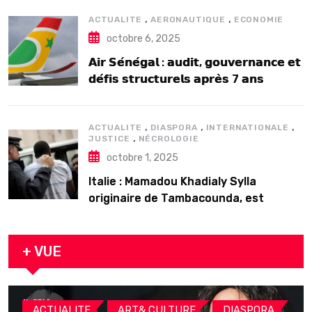
,
,
ACTUALITE
AERONAUTIQUE
ECONOMIE
octobre 6, 2025
𝗔𝗶𝗿 𝗦𝗲́𝗻𝗲́𝗴𝗮𝗹 : 𝗮𝘂𝗱𝗶𝘁, 𝗴𝗼𝘂𝘃𝗲𝗿𝗻𝗮𝗻𝗰𝗲 𝗲𝘁
𝗱𝗲́𝗳𝗶𝘀 𝘀𝘁𝗿𝘂𝗰𝘁𝘂𝗿𝗲𝗹𝘀 𝗮𝗽𝗿𝗲̀𝘀 7 𝗮𝗻𝘀
𝗱’𝗲𝘅𝗶𝘀𝘁𝗲𝗻𝗰𝗲
,
,
,
ACTUALITE
DIASPORA
INTERNATIONALE
,
JUSTICE
NÉCROLOGIE
octobre 1, 2025
Italie : Mamadou Khadialy Sylla
originaire de Tambacounda, est
décédé en prison 24 heures après son
arrestation
+ VUE
,
,
,
ACTUALITE
ART& CULTURE
DIASPORA