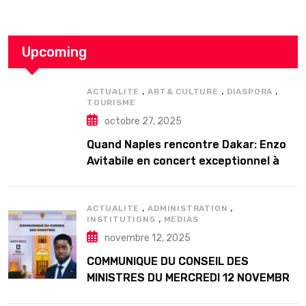
Upcoming
,
,
,
ACTUALITE
ART& CULTURE
DIASPORA
TOURISME
octobre 27, 2025
Quand Naples rencontre Dakar: Enzo
Avitabile en concert exceptionnel à
Douta Seck
,
,
ACTUALITE
ADMINISTRATION
,
INSTITUTIONS
MEDIAS
novembre 12, 2025
COMMUNIQUE DU CONSEIL DES
MINISTRES DU MERCREDI 12 NOVEMBRE
2025