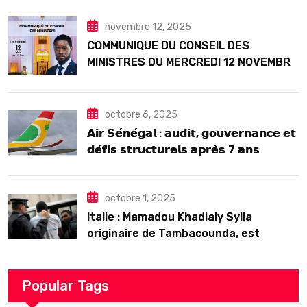
Seck
novembre 12, 2025
COMMUNIQUE DU CONSEIL DES
MINISTRES DU MERCREDI 12 NOVEMBRE
2025
octobre 6, 2025
𝗔𝗶𝗿 𝗦𝗲́𝗻𝗲́𝗴𝗮𝗹 : 𝗮𝘂𝗱𝗶𝘁, 𝗴𝗼𝘂𝘃𝗲𝗿𝗻𝗮𝗻𝗰𝗲 𝗲𝘁
𝗱𝗲́𝗳𝗶𝘀 𝘀𝘁𝗿𝘂𝗰𝘁𝘂𝗿𝗲𝗹𝘀 𝗮𝗽𝗿𝗲̀𝘀 7 𝗮𝗻𝘀
𝗱’𝗲𝘅𝗶𝘀𝘁𝗲𝗻𝗰𝗲
octobre 1, 2025
Italie : Mamadou Khadialy Sylla
originaire de Tambacounda, est
décédé en prison 24 heures après son
arrestation
Popular Tags