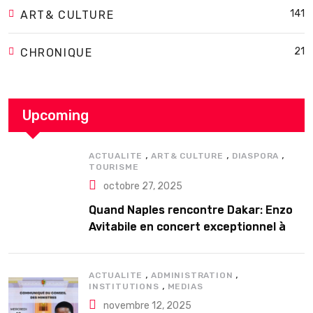
141
ART& CULTURE
21
CHRONIQUE
Upcoming
,
,
,
ACTUALITE
ART& CULTURE
DIASPORA
TOURISME
octobre 27, 2025
Quand Naples rencontre Dakar: Enzo
Avitabile en concert exceptionnel à
Douta Seck
,
,
ACTUALITE
ADMINISTRATION
,
INSTITUTIONS
MEDIAS
novembre 12, 2025