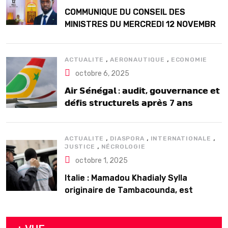
COMMUNIQUE DU CONSEIL DES
MINISTRES DU MERCREDI 12 NOVEMBRE
2025
,
,
ACTUALITE
AERONAUTIQUE
ECONOMIE
octobre 6, 2025
𝗔𝗶𝗿 𝗦𝗲́𝗻𝗲́𝗴𝗮𝗹 : 𝗮𝘂𝗱𝗶𝘁, 𝗴𝗼𝘂𝘃𝗲𝗿𝗻𝗮𝗻𝗰𝗲 𝗲𝘁
𝗱𝗲́𝗳𝗶𝘀 𝘀𝘁𝗿𝘂𝗰𝘁𝘂𝗿𝗲𝗹𝘀 𝗮𝗽𝗿𝗲̀𝘀 7 𝗮𝗻𝘀
𝗱’𝗲𝘅𝗶𝘀𝘁𝗲𝗻𝗰𝗲
,
,
,
ACTUALITE
DIASPORA
INTERNATIONALE
,
JUSTICE
NÉCROLOGIE
octobre 1, 2025
Italie : Mamadou Khadialy Sylla
originaire de Tambacounda, est
décédé en prison 24 heures après son
arrestation