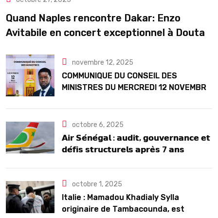
Quand Naples rencontre Dakar: Enzo
Avitabile en concert exceptionnel à Douta
Seck
novembre 12, 2025
COMMUNIQUE DU CONSEIL DES
MINISTRES DU MERCREDI 12 NOVEMBRE
2025
octobre 6, 2025
𝗔𝗶𝗿 𝗦𝗲́𝗻𝗲́𝗴𝗮𝗹 : 𝗮𝘂𝗱𝗶𝘁, 𝗴𝗼𝘂𝘃𝗲𝗿𝗻𝗮𝗻𝗰𝗲 𝗲𝘁
𝗱𝗲́𝗳𝗶𝘀 𝘀𝘁𝗿𝘂𝗰𝘁𝘂𝗿𝗲𝗹𝘀 𝗮𝗽𝗿𝗲̀𝘀 7 𝗮𝗻𝘀
𝗱’𝗲𝘅𝗶𝘀𝘁𝗲𝗻𝗰𝗲
octobre 1, 2025
Italie : Mamadou Khadialy Sylla
originaire de Tambacounda, est