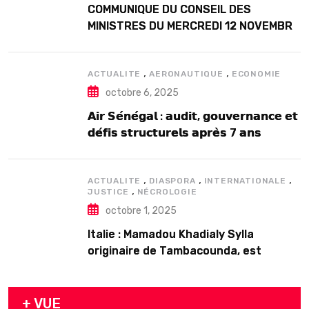
COMMUNIQUE DU CONSEIL DES
MINISTRES DU MERCREDI 12 NOVEMBRE
2025
,
,
ACTUALITE
AERONAUTIQUE
ECONOMIE
octobre 6, 2025
𝗔𝗶𝗿 𝗦𝗲́𝗻𝗲́𝗴𝗮𝗹 : 𝗮𝘂𝗱𝗶𝘁, 𝗴𝗼𝘂𝘃𝗲𝗿𝗻𝗮𝗻𝗰𝗲 𝗲𝘁
𝗱𝗲́𝗳𝗶𝘀 𝘀𝘁𝗿𝘂𝗰𝘁𝘂𝗿𝗲𝗹𝘀 𝗮𝗽𝗿𝗲̀𝘀 7 𝗮𝗻𝘀
𝗱’𝗲𝘅𝗶𝘀𝘁𝗲𝗻𝗰𝗲
,
,
,
ACTUALITE
DIASPORA
INTERNATIONALE
,
JUSTICE
NÉCROLOGIE
octobre 1, 2025
Italie : Mamadou Khadialy Sylla
originaire de Tambacounda, est
décédé en prison 24 heures après son
arrestation
+ VUE