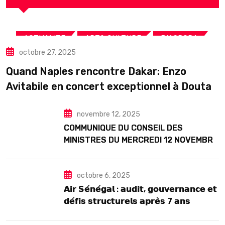
,
,
,
ACTUALITE
ART& CULTURE
DIASPORA
octobre 27, 2025
TOURISME
Quand Naples rencontre Dakar: Enzo
Avitabile en concert exceptionnel à Douta
Seck
novembre 12, 2025
COMMUNIQUE DU CONSEIL DES
MINISTRES DU MERCREDI 12 NOVEMBRE
2025
octobre 6, 2025
𝗔𝗶𝗿 𝗦𝗲́𝗻𝗲́𝗴𝗮𝗹 : 𝗮𝘂𝗱𝗶𝘁, 𝗴𝗼𝘂𝘃𝗲𝗿𝗻𝗮𝗻𝗰𝗲 𝗲𝘁
𝗱𝗲́𝗳𝗶𝘀 𝘀𝘁𝗿𝘂𝗰𝘁𝘂𝗿𝗲𝗹𝘀 𝗮𝗽𝗿𝗲̀𝘀 7 𝗮𝗻𝘀
𝗱’𝗲𝘅𝗶𝘀𝘁𝗲𝗻𝗰𝗲