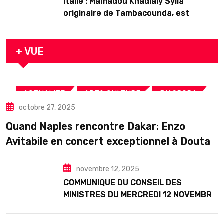
Italie : Mamadou Khadialy Sylla
originaire de Tambacounda, est
décédé en prison 24 heures après son
arrestation
+ VUE
,
,
,
ACTUALITE
ART& CULTURE
DIASPORA
octobre 27, 2025
TOURISME
Quand Naples rencontre Dakar: Enzo
Avitabile en concert exceptionnel à Douta
Seck
novembre 12, 2025
COMMUNIQUE DU CONSEIL DES
MINISTRES DU MERCREDI 12 NOVEMBRE
2025