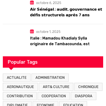
octobre 6, 2025
𝗔𝗶𝗿 𝗦𝗲́𝗻𝗲́𝗴𝗮𝗹 : 𝗮𝘂𝗱𝗶𝘁, 𝗴𝗼𝘂𝘃𝗲𝗿𝗻𝗮𝗻𝗰𝗲 𝗲𝘁
𝗱𝗲́𝗳𝗶𝘀 𝘀𝘁𝗿𝘂𝗰𝘁𝘂𝗿𝗲𝗹𝘀 𝗮𝗽𝗿𝗲̀𝘀 7 𝗮𝗻𝘀
𝗱’𝗲𝘅𝗶𝘀𝘁𝗲𝗻𝗰𝗲
octobre 1, 2025
Italie : Mamadou Khadialy Sylla
originaire de Tambacounda, est
décédé en prison 24 heures après son
arrestation
Popular Tags
ACTUALITE
ADMINISTRATION
AERONAUTIQUE
ART& CULTURE
CHRONIQUE
CONTRIBUTION
COOPERATION
DIASPORA
DIPLOMATIE
ECONOMIE
EDUCATION