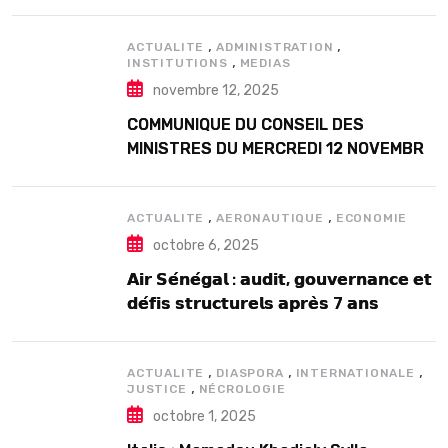
Douta Seck
,
,
ACTUALITE
ADMINISTRATION
,
INSTITUTIONS
MEDIAS
novembre 12, 2025
COMMUNIQUE DU CONSEIL DES
MINISTRES DU MERCREDI 12 NOVEMBRE
2025
,
,
ACTUALITE
AERONAUTIQUE
ECONOMIE
octobre 6, 2025
𝗔𝗶𝗿 𝗦𝗲́𝗻𝗲́𝗴𝗮𝗹 : 𝗮𝘂𝗱𝗶𝘁, 𝗴𝗼𝘂𝘃𝗲𝗿𝗻𝗮𝗻𝗰𝗲 𝗲𝘁
𝗱𝗲́𝗳𝗶𝘀 𝘀𝘁𝗿𝘂𝗰𝘁𝘂𝗿𝗲𝗹𝘀 𝗮𝗽𝗿𝗲̀𝘀 7 𝗮𝗻𝘀
𝗱’𝗲𝘅𝗶𝘀𝘁𝗲𝗻𝗰𝗲
,
,
,
ACTUALITE
DIASPORA
INTERNATIONALE
,
JUSTICE
NÉCROLOGIE
octobre 1, 2025