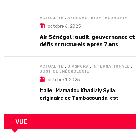
2025
,
,
ACTUALITE
AERONAUTIQUE
ECONOMIE
octobre 6, 2025
𝗔𝗶𝗿 𝗦𝗲́𝗻𝗲́𝗴𝗮𝗹 : 𝗮𝘂𝗱𝗶𝘁, 𝗴𝗼𝘂𝘃𝗲𝗿𝗻𝗮𝗻𝗰𝗲 𝗲𝘁
𝗱𝗲́𝗳𝗶𝘀 𝘀𝘁𝗿𝘂𝗰𝘁𝘂𝗿𝗲𝗹𝘀 𝗮𝗽𝗿𝗲̀𝘀 7 𝗮𝗻𝘀
𝗱’𝗲𝘅𝗶𝘀𝘁𝗲𝗻𝗰𝗲
,
,
,
ACTUALITE
DIASPORA
INTERNATIONALE
,
JUSTICE
NÉCROLOGIE
octobre 1, 2025
Italie : Mamadou Khadialy Sylla
originaire de Tambacounda, est
décédé en prison 24 heures après son
arrestation
+ VUE