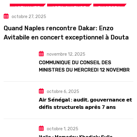
,
,
,
ACTUALITE
ART& CULTURE
DIASPORA
octobre 27, 2025
TOURISME
Quand Naples rencontre Dakar: Enzo
Avitabile en concert exceptionnel à Douta
Seck
novembre 12, 2025
COMMUNIQUE DU CONSEIL DES
MINISTRES DU MERCREDI 12 NOVEMBRE
2025
octobre 6, 2025
𝗔𝗶𝗿 𝗦𝗲́𝗻𝗲́𝗴𝗮𝗹 : 𝗮𝘂𝗱𝗶𝘁, 𝗴𝗼𝘂𝘃𝗲𝗿𝗻𝗮𝗻𝗰𝗲 𝗲𝘁
𝗱𝗲́𝗳𝗶𝘀 𝘀𝘁𝗿𝘂𝗰𝘁𝘂𝗿𝗲𝗹𝘀 𝗮𝗽𝗿𝗲̀𝘀 7 𝗮𝗻𝘀
𝗱’𝗲𝘅𝗶𝘀𝘁𝗲𝗻𝗰𝗲
octobre 1, 2025