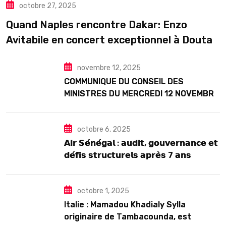
octobre 27, 2025
TOURISME
Quand Naples rencontre Dakar: Enzo
Avitabile en concert exceptionnel à Douta
Seck
novembre 12, 2025
COMMUNIQUE DU CONSEIL DES
MINISTRES DU MERCREDI 12 NOVEMBRE
2025
octobre 6, 2025
𝗔𝗶𝗿 𝗦𝗲́𝗻𝗲́𝗴𝗮𝗹 : 𝗮𝘂𝗱𝗶𝘁, 𝗴𝗼𝘂𝘃𝗲𝗿𝗻𝗮𝗻𝗰𝗲 𝗲𝘁
𝗱𝗲́𝗳𝗶𝘀 𝘀𝘁𝗿𝘂𝗰𝘁𝘂𝗿𝗲𝗹𝘀 𝗮𝗽𝗿𝗲̀𝘀 7 𝗮𝗻𝘀
𝗱’𝗲𝘅𝗶𝘀𝘁𝗲𝗻𝗰𝗲
octobre 1, 2025
Italie : Mamadou Khadialy Sylla
originaire de Tambacounda, est