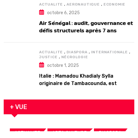
,
,
ACTUALITE
AERONAUTIQUE
ECONOMIE
octobre 6, 2025
𝗔𝗶𝗿 𝗦𝗲́𝗻𝗲́𝗴𝗮𝗹 : 𝗮𝘂𝗱𝗶𝘁, 𝗴𝗼𝘂𝘃𝗲𝗿𝗻𝗮𝗻𝗰𝗲 𝗲𝘁
𝗱𝗲́𝗳𝗶𝘀 𝘀𝘁𝗿𝘂𝗰𝘁𝘂𝗿𝗲𝗹𝘀 𝗮𝗽𝗿𝗲̀𝘀 7 𝗮𝗻𝘀
𝗱’𝗲𝘅𝗶𝘀𝘁𝗲𝗻𝗰𝗲
,
,
,
ACTUALITE
DIASPORA
INTERNATIONALE
,
JUSTICE
NÉCROLOGIE
octobre 1, 2025
Italie : Mamadou Khadialy Sylla
originaire de Tambacounda, est
décédé en prison 24 heures après son
arrestation
+ VUE
,
,
,
ACTUALITE
ART& CULTURE
DIASPORA