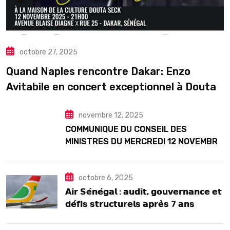
octobre 27, 2025
Quand Naples rencontre Dakar: Enzo
Avitabile en concert exceptionnel à Douta
Seck
novembre 12, 2025
COMMUNIQUE DU CONSEIL DES
MINISTRES DU MERCREDI 12 NOVEMBRE
2025
octobre 6, 2025
𝗔𝗶𝗿 𝗦𝗲́𝗻𝗲́𝗴𝗮𝗹 : 𝗮𝘂𝗱𝗶𝘁, 𝗴𝗼𝘂𝘃𝗲𝗿𝗻𝗮𝗻𝗰𝗲 𝗲𝘁
𝗱𝗲́𝗳𝗶𝘀 𝘀𝘁𝗿𝘂𝗰𝘁𝘂𝗿𝗲𝗹𝘀 𝗮𝗽𝗿𝗲̀𝘀 7 𝗮𝗻𝘀
𝗱’𝗲𝘅𝗶𝘀𝘁𝗲𝗻𝗰𝗲