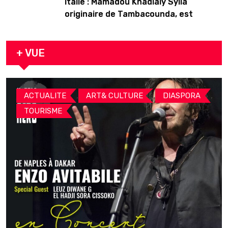
Italie : Mamadou Khadialy Sylla
originaire de Tambacounda, est
décédé en prison 24 heures après son
arrestation
+ VUE
,
,
,
ACTUALITE
ART& CULTURE
DIASPORA
TOURISME