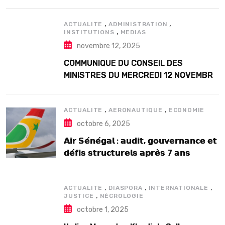
Douta Seck
,
,
ACTUALITE
ADMINISTRATION
,
INSTITUTIONS
MEDIAS
novembre 12, 2025
COMMUNIQUE DU CONSEIL DES
MINISTRES DU MERCREDI 12 NOVEMBRE
2025
,
,
ACTUALITE
AERONAUTIQUE
ECONOMIE
octobre 6, 2025
𝗔𝗶𝗿 𝗦𝗲́𝗻𝗲́𝗴𝗮𝗹 : 𝗮𝘂𝗱𝗶𝘁, 𝗴𝗼𝘂𝘃𝗲𝗿𝗻𝗮𝗻𝗰𝗲 𝗲𝘁
𝗱𝗲́𝗳𝗶𝘀 𝘀𝘁𝗿𝘂𝗰𝘁𝘂𝗿𝗲𝗹𝘀 𝗮𝗽𝗿𝗲̀𝘀 7 𝗮𝗻𝘀
𝗱’𝗲𝘅𝗶𝘀𝘁𝗲𝗻𝗰𝗲
,
,
,
ACTUALITE
DIASPORA
INTERNATIONALE
,
JUSTICE
NÉCROLOGIE
octobre 1, 2025