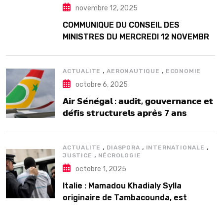
novembre 12, 2025
COMMUNIQUE DU CONSEIL DES
MINISTRES DU MERCREDI 12 NOVEMBRE
2025
,
,
ACTUALITE
AERONAUTIQUE
ECONOMIE
octobre 6, 2025
𝗔𝗶𝗿 𝗦𝗲́𝗻𝗲́𝗴𝗮𝗹 : 𝗮𝘂𝗱𝗶𝘁, 𝗴𝗼𝘂𝘃𝗲𝗿𝗻𝗮𝗻𝗰𝗲 𝗲𝘁
𝗱𝗲́𝗳𝗶𝘀 𝘀𝘁𝗿𝘂𝗰𝘁𝘂𝗿𝗲𝗹𝘀 𝗮𝗽𝗿𝗲̀𝘀 7 𝗮𝗻𝘀
𝗱’𝗲𝘅𝗶𝘀𝘁𝗲𝗻𝗰𝗲
,
,
,
ACTUALITE
DIASPORA
INTERNATIONALE
,
JUSTICE
NÉCROLOGIE
octobre 1, 2025
Italie : Mamadou Khadialy Sylla
originaire de Tambacounda, est
décédé en prison 24 heures après son