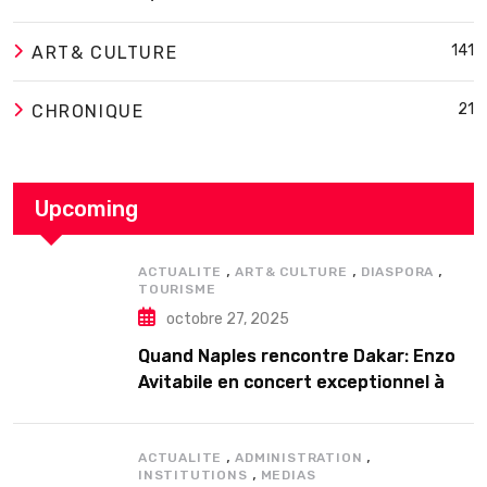
141
ART& CULTURE
21
CHRONIQUE
Upcoming
,
,
,
ACTUALITE
ART& CULTURE
DIASPORA
TOURISME
octobre 27, 2025
Quand Naples rencontre Dakar: Enzo
Avitabile en concert exceptionnel à
Douta Seck
,
,
ACTUALITE
ADMINISTRATION
,
INSTITUTIONS
MEDIAS