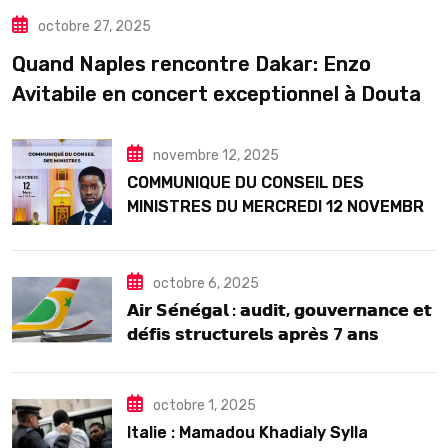
octobre 27, 2025
Quand Naples rencontre Dakar: Enzo
Avitabile en concert exceptionnel à Douta
Seck
novembre 12, 2025
COMMUNIQUE DU CONSEIL DES
MINISTRES DU MERCREDI 12 NOVEMBRE
2025
octobre 6, 2025
𝗔𝗶𝗿 𝗦𝗲́𝗻𝗲́𝗴𝗮𝗹 : 𝗮𝘂𝗱𝗶𝘁, 𝗴𝗼𝘂𝘃𝗲𝗿𝗻𝗮𝗻𝗰𝗲 𝗲𝘁
𝗱𝗲́𝗳𝗶𝘀 𝘀𝘁𝗿𝘂𝗰𝘁𝘂𝗿𝗲𝗹𝘀 𝗮𝗽𝗿𝗲̀𝘀 7 𝗮𝗻𝘀
𝗱’𝗲𝘅𝗶𝘀𝘁𝗲𝗻𝗰𝗲
octobre 1, 2025
Italie : Mamadou Khadialy Sylla