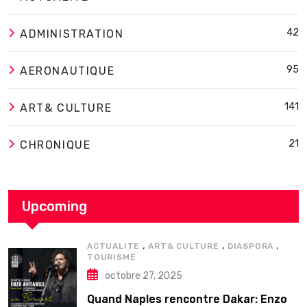
42
ADMINISTRATION
95
AERONAUTIQUE
141
ART& CULTURE
21
CHRONIQUE
Upcoming
,
,
,
ACTUALITE
ART& CULTURE
DIASPORA
TOURISME
octobre 27, 2025
Quand Naples rencontre Dakar: Enzo