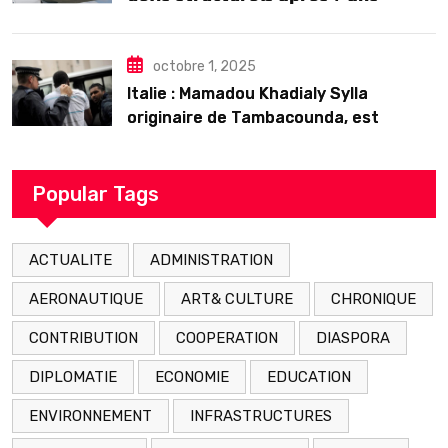
𝗱’𝗲𝘅𝗶𝘀𝘁𝗲𝗻𝗰𝗲
octobre 1, 2025
Italie : Mamadou Khadialy Sylla
originaire de Tambacounda, est
décédé en prison 24 heures après son
arrestation
Popular Tags
ACTUALITE
ADMINISTRATION
AERONAUTIQUE
ART& CULTURE
CHRONIQUE
CONTRIBUTION
COOPERATION
DIASPORA
DIPLOMATIE
ECONOMIE
EDUCATION
ENVIRONNEMENT
INFRASTRUCTURES