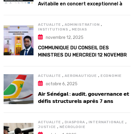
Avitabile en concert exceptionnel à
Douta Seck
,
,
ACTUALITE
ADMINISTRATION
,
INSTITUTIONS
MEDIAS
novembre 12, 2025
COMMUNIQUE DU CONSEIL DES
MINISTRES DU MERCREDI 12 NOVEMBRE
2025
,
,
ACTUALITE
AERONAUTIQUE
ECONOMIE
octobre 6, 2025
𝗔𝗶𝗿 𝗦𝗲́𝗻𝗲́𝗴𝗮𝗹 : 𝗮𝘂𝗱𝗶𝘁, 𝗴𝗼𝘂𝘃𝗲𝗿𝗻𝗮𝗻𝗰𝗲 𝗲𝘁
𝗱𝗲́𝗳𝗶𝘀 𝘀𝘁𝗿𝘂𝗰𝘁𝘂𝗿𝗲𝗹𝘀 𝗮𝗽𝗿𝗲̀𝘀 7 𝗮𝗻𝘀
𝗱’𝗲𝘅𝗶𝘀𝘁𝗲𝗻𝗰𝗲
,
,
,
ACTUALITE
DIASPORA
INTERNATIONALE
,
JUSTICE
NÉCROLOGIE