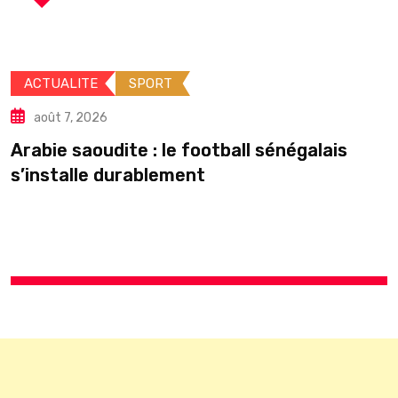
ACTUALITE
SPORT
août 7, 2026
Arabie saoudite : le football sénégalais
É
s’installe durablement
p