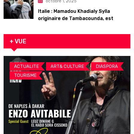
octobre 1, 2025
Italie : Mamadou Khadialy Sylla
originaire de Tambacounda, est
décédé en prison 24 heures après son
arrestation
+ VUE
,
,
,
ACTUALITE
ART& CULTURE
DIASPORA
TOURISME