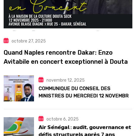
octobre 27, 2025
Quand Naples rencontre Dakar: Enzo
Avitabile en concert exceptionnel à Douta
Seck
novembre 12, 2025
COMMUNIQUE DU CONSEIL DES
MINISTRES DU MERCREDI 12 NOVEMBRE
2025
octobre 6, 2025
𝗔𝗶𝗿 𝗦𝗲́𝗻𝗲́𝗴𝗮𝗹 : 𝗮𝘂𝗱𝗶𝘁, 𝗴𝗼𝘂𝘃𝗲𝗿𝗻𝗮𝗻𝗰𝗲 𝗲𝘁
𝗱𝗲́𝗳𝗶𝘀 𝘀𝘁𝗿𝘂𝗰𝘁𝘂𝗿𝗲𝗹𝘀 𝗮𝗽𝗿𝗲̀𝘀 7 𝗮𝗻𝘀