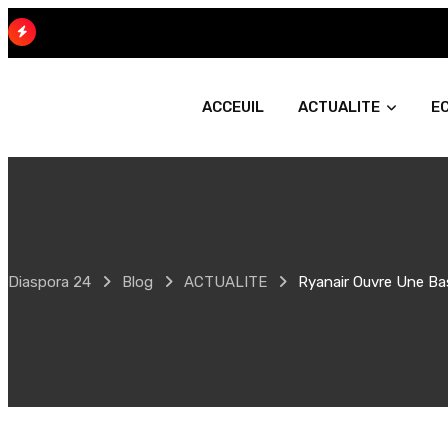
Skip
to
content
ACCEUIL
ACTUALITE
E
Diaspora 24
Blog
ACTUALITE
Ryanair Ouvre Une Ba