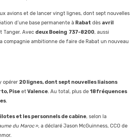
ux avions et de lancer vingt lignes, dont sept nouvelles
création d’une base permanente à
Rabat
dès
avril
et Tanger. Avec
deux Boeing 737-8200
, aussi
, la compagnie ambitionne de faire de Rabat un nouveau
y opérer
20 lignes, dont sept nouvelles liaisons
to, Pise
et
Valence
. Au total, plus de
18 fréquences
res
.
ilotes et les personnels de cabine
, selon la
yaume du Maroc »,
a déclaré Jason McGuinness, CCO de
mmor.