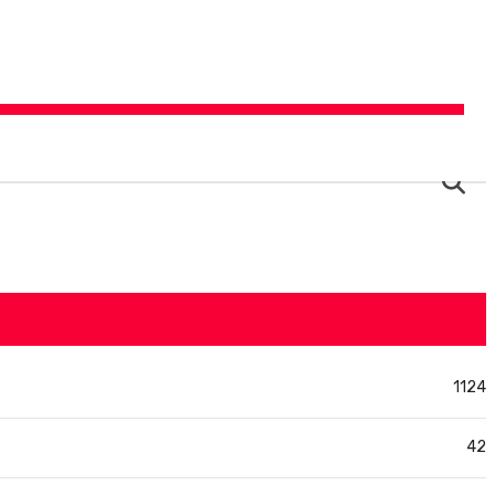
Éle
1124
42