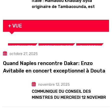
Italie : Mamadou Khadialy Sylla
originaire de Tambacounda, est
décédé en prison 24 heures après son
arrestation
+ VUE
,
,
,
ACTUALITE
ART& CULTURE
DIASPORA
octobre 27, 2025
TOURISME
Quand Naples rencontre Dakar: Enzo
Avitabile en concert exceptionnel à Douta
Seck
novembre 12, 2025
COMMUNIQUE DU CONSEIL DES
MINISTRES DU MERCREDI 12 NOVEMBRE
2025