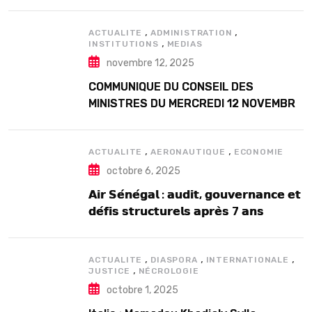
Douta Seck
,
,
ACTUALITE
ADMINISTRATION
,
INSTITUTIONS
MEDIAS
novembre 12, 2025
COMMUNIQUE DU CONSEIL DES
MINISTRES DU MERCREDI 12 NOVEMBRE
2025
,
,
ACTUALITE
AERONAUTIQUE
ECONOMIE
octobre 6, 2025
𝗔𝗶𝗿 𝗦𝗲́𝗻𝗲́𝗴𝗮𝗹 : 𝗮𝘂𝗱𝗶𝘁, 𝗴𝗼𝘂𝘃𝗲𝗿𝗻𝗮𝗻𝗰𝗲 𝗲𝘁
𝗱𝗲́𝗳𝗶𝘀 𝘀𝘁𝗿𝘂𝗰𝘁𝘂𝗿𝗲𝗹𝘀 𝗮𝗽𝗿𝗲̀𝘀 7 𝗮𝗻𝘀
𝗱’𝗲𝘅𝗶𝘀𝘁𝗲𝗻𝗰𝗲
,
,
,
ACTUALITE
DIASPORA
INTERNATIONALE
,
JUSTICE
NÉCROLOGIE
octobre 1, 2025