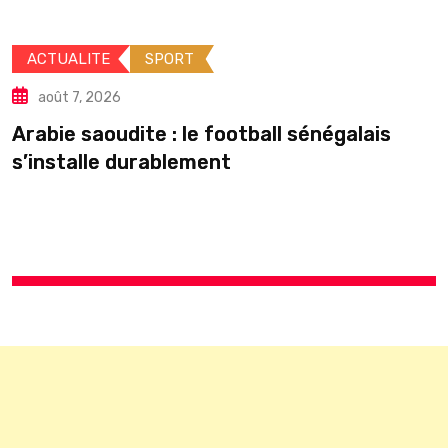
ACTUALITE
SPORT
août 7, 2026
Arabie saoudite : le football sénégalais
É
s’installe durablement
p