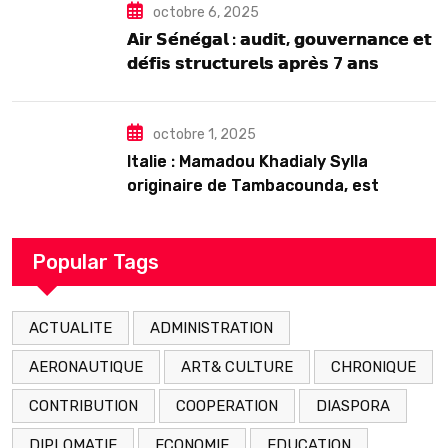
octobre 6, 2025
𝗔𝗶𝗿 𝗦𝗲́𝗻𝗲́𝗴𝗮𝗹 : 𝗮𝘂𝗱𝗶𝘁, 𝗴𝗼𝘂𝘃𝗲𝗿𝗻𝗮𝗻𝗰𝗲 𝗲𝘁
𝗱𝗲́𝗳𝗶𝘀 𝘀𝘁𝗿𝘂𝗰𝘁𝘂𝗿𝗲𝗹𝘀 𝗮𝗽𝗿𝗲̀𝘀 7 𝗮𝗻𝘀
𝗱’𝗲𝘅𝗶𝘀𝘁𝗲𝗻𝗰𝗲
octobre 1, 2025
Italie : Mamadou Khadialy Sylla
originaire de Tambacounda, est
décédé en prison 24 heures après son
arrestation
Popular Tags
ACTUALITE
ADMINISTRATION
AERONAUTIQUE
ART& CULTURE
CHRONIQUE
CONTRIBUTION
COOPERATION
DIASPORA
DIPLOMATIE
ECONOMIE
EDUCATION