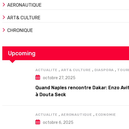
AERONAUTIQUE
ART& CULTURE
CHRONIQUE
Upcoming
,
,
,
ACTUALITE
ART& CULTURE
DIASPORA
TOUR
octobre 27, 2025
Quand Naples rencontre Dakar: Enzo Avit
à Douta Seck
,
,
ACTUALITE
AERONAUTIQUE
ECONOMIE
octobre 6, 2025