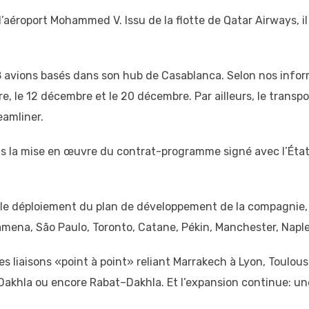
de l’aéroport Mohammed V. Issu de la flotte de Qatar Airways, 
8 avions basés dans son hub de Casablanca. Selon nos infor
e, le 12 décembre et le 20 décembre. Par ailleurs, le transpo
eamliner.
 la mise en œuvre du contrat-programme signé avec l’État, 
r le déploiement du plan de développement de la compagnie, s
jamena, São Paulo, Toronto, Catane, Pékin, Manchester, Napl
s liaisons «point à point» reliant Marrakech à Lyon, Toulous
khla ou encore Rabat–Dakhla. Et l’expansion continue: une