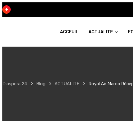
Skip
to
content
ACCEUIL
ACTUALITE
E
Diaspora 24
Blog
ACTUALITE
Royal Air Maroc Réc