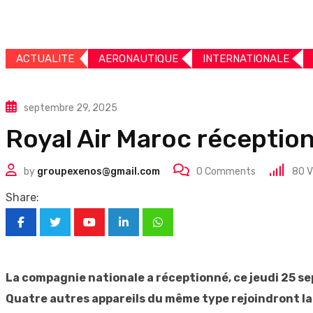
ACTUALITE
AERONAUTIQUE
INTERNATIONALE
septembre 29, 2025
Royal Air Maroc réceptio
by
groupexenos@gmail.com
0
Comments
80
V
Share:
Youtube
LinkedIn
Whatsapp
La compagnie nationale a réceptionné, ce jeudi 25 s
Quatre autres appareils du même type rejoindront la fl