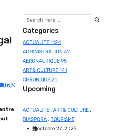
Categories
gal
ACTUALITE
1124
ADMINISTRATION
42
AERONAUTIQUE
95
ART& CULTURE
141
CHRONIQUE
21
Youtube
LinkedIn
Whatsapp
Upcoming
 entre
ACTUALITE
,
ART& CULTURE
,
tout
DIASPORA
,
TOURISME
octobre 27, 2025