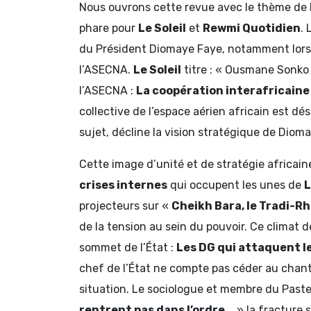
Nous ouvrons cette revue avec le thème de 
phare pour
Le Soleil
et
Rewmi Quotidien
.
du Président Diomaye Faye, notamment lors 
l’ASECNA.
Le Soleil
titre : « Ousmane Sonko 
l’ASECNA :
La coopération interafricaine 
collective de l’espace aérien africain est d
sujet, décline la vision stratégique de Diom
Cette image d’unité et de stratégie africai
crises internes
qui occupent les unes de
L
projecteurs sur «
Cheikh Bara, le Tradi-R
de la tension au sein du pouvoir. Ce climat d
sommet de l’État :
Les DG qui attaquent l
chef de l’État ne compte pas céder au chan
situation. Le sociologue et membre du Paste
rentrent pas dans l’ordre…
» la fracture 