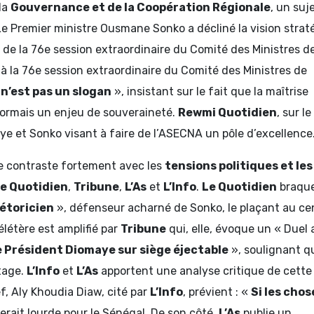
la
Gouvernance et de la Coopération Régionale
, un suj
 Le Premier ministre Ousmane Sonko a décliné la vision stra
de la 76e session extraordinaire du Comité des Ministres d
à la 76e session extraordinaire du Comité des Ministres de
n’est pas un slogan
», insistant sur le fait que la maîtrise
ésormais un enjeu de souveraineté.
Rewmi Quotidien
, sur 
aye et Sonko visant à faire de l’ASECNA un pôle d’excellence
ne contraste fortement avec les
tensions politiques et les
e Quotidien
,
Tribune
,
L’As
et
L’Info
.
Le Quotidien
braque
hétoricien
», défenseur acharné de Sonko, le plaçant au ce
élétère est amplifié par
Tribune
qui, elle, évoque un « Duel 
e Président Diomaye sur siège éjectable
», soulignant q
tage.
L’Info
et
L’As
apportent une analyse critique de cette
f, Aly Khoudia Diaw, cité par
L’Info
, prévient : «
Si les chos
serait lourde pour le Sénégal. De son côté,
L’As
publie un