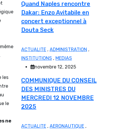
et
Quand Naples rencontre
tégique
Dakar: Enzo Avitabile en
e
concert exceptionnel à
Douta Seck
le même
ACTUALITE
,
ADMINISTRATION
,
.
INSTITUTIONS
,
MEDIAS
novembre 12, 2025
 les
COMMUNIQUE DU CONSEIL
ntre
DES MINISTRES DU
au
MERCREDI 12 NOVEMBRE
ue le
2025
es ne
ACTUALITE
,
AERONAUTIQUE
,