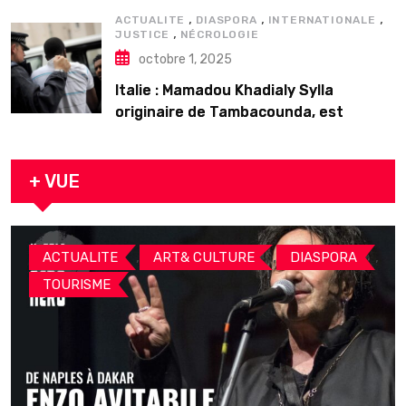
,
,
,
ACTUALITE
DIASPORA
INTERNATIONALE
,
JUSTICE
NÉCROLOGIE
octobre 1, 2025
Italie : Mamadou Khadialy Sylla
originaire de Tambacounda, est
décédé en prison 24 heures après son
arrestation
+ VUE
,
,
,
ACTUALITE
ART& CULTURE
DIASPORA
TOURISME