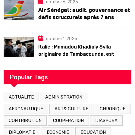
octobre 6, 2025
𝗔𝗶𝗿 𝗦𝗲́𝗻𝗲́𝗴𝗮𝗹 : 𝗮𝘂𝗱𝗶𝘁, 𝗴𝗼𝘂𝘃𝗲𝗿𝗻𝗮𝗻𝗰𝗲 𝗲𝘁
𝗱𝗲́𝗳𝗶𝘀 𝘀𝘁𝗿𝘂𝗰𝘁𝘂𝗿𝗲𝗹𝘀 𝗮𝗽𝗿𝗲̀𝘀 7 𝗮𝗻𝘀
𝗱’𝗲𝘅𝗶𝘀𝘁𝗲𝗻𝗰𝗲
octobre 1, 2025
Italie : Mamadou Khadialy Sylla
originaire de Tambacounda, est
décédé en prison 24 heures après son
arrestation
Popular Tags
ACTUALITE
ADMINISTRATION
AERONAUTIQUE
ART& CULTURE
CHRONIQUE
CONTRIBUTION
COOPERATION
DIASPORA
DIPLOMATIE
ECONOMIE
EDUCATION