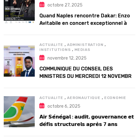
octobre 27, 2025
Quand Naples rencontre Dakar: Enzo
Avitabile en concert exceptionnel à
Douta Seck
,
,
ACTUALITE
ADMINISTRATION
,
INSTITUTIONS
MEDIAS
novembre 12, 2025
COMMUNIQUE DU CONSEIL DES
MINISTRES DU MERCREDI 12 NOVEMBRE
2025
,
,
ACTUALITE
AERONAUTIQUE
ECONOMIE
octobre 6, 2025
𝗔𝗶𝗿 𝗦𝗲́𝗻𝗲́𝗴𝗮𝗹 : 𝗮𝘂𝗱𝗶𝘁, 𝗴𝗼𝘂𝘃𝗲𝗿𝗻𝗮𝗻𝗰𝗲 𝗲𝘁
𝗱𝗲́𝗳𝗶𝘀 𝘀𝘁𝗿𝘂𝗰𝘁𝘂𝗿𝗲𝗹𝘀 𝗮𝗽𝗿𝗲̀𝘀 7 𝗮𝗻𝘀
𝗱’𝗲𝘅𝗶𝘀𝘁𝗲𝗻𝗰𝗲