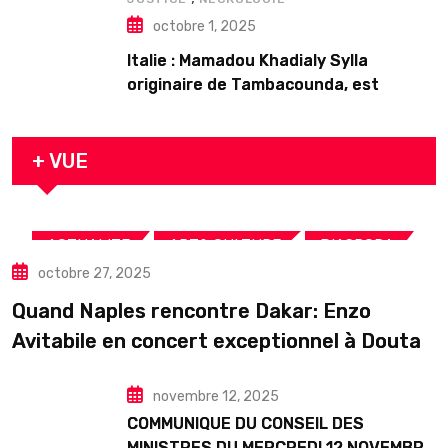
octobre 1, 2025
Italie : Mamadou Khadialy Sylla
originaire de Tambacounda, est
décédé en prison 24 heures après son
arrestation
+ VUE
,
,
,
ACTUALITE
ART& CULTURE
DIASPORA
octobre 27, 2025
TOURISME
Quand Naples rencontre Dakar: Enzo
Avitabile en concert exceptionnel à Douta
Seck
novembre 12, 2025
COMMUNIQUE DU CONSEIL DES
MINISTRES DU MERCREDI 12 NOVEMBRE