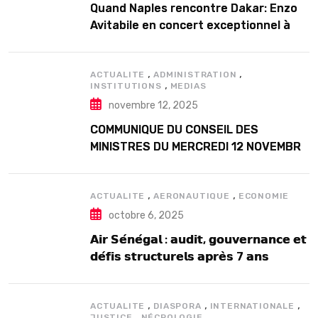
Quand Naples rencontre Dakar: Enzo
Avitabile en concert exceptionnel à
Douta Seck
,
,
ACTUALITE
ADMINISTRATION
,
INSTITUTIONS
MEDIAS
novembre 12, 2025
COMMUNIQUE DU CONSEIL DES
MINISTRES DU MERCREDI 12 NOVEMBRE
2025
,
,
ACTUALITE
AERONAUTIQUE
ECONOMIE
octobre 6, 2025
𝗔𝗶𝗿 𝗦𝗲́𝗻𝗲́𝗴𝗮𝗹 : 𝗮𝘂𝗱𝗶𝘁, 𝗴𝗼𝘂𝘃𝗲𝗿𝗻𝗮𝗻𝗰𝗲 𝗲𝘁
𝗱𝗲́𝗳𝗶𝘀 𝘀𝘁𝗿𝘂𝗰𝘁𝘂𝗿𝗲𝗹𝘀 𝗮𝗽𝗿𝗲̀𝘀 7 𝗮𝗻𝘀
𝗱’𝗲𝘅𝗶𝘀𝘁𝗲𝗻𝗰𝗲
,
,
,
ACTUALITE
DIASPORA
INTERNATIONALE
,
JUSTICE
NÉCROLOGIE