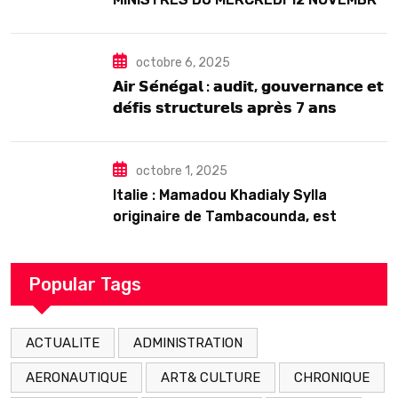
2025
octobre 6, 2025
𝗔𝗶𝗿 𝗦𝗲́𝗻𝗲́𝗴𝗮𝗹 : 𝗮𝘂𝗱𝗶𝘁, 𝗴𝗼𝘂𝘃𝗲𝗿𝗻𝗮𝗻𝗰𝗲 𝗲𝘁
𝗱𝗲́𝗳𝗶𝘀 𝘀𝘁𝗿𝘂𝗰𝘁𝘂𝗿𝗲𝗹𝘀 𝗮𝗽𝗿𝗲̀𝘀 7 𝗮𝗻𝘀
𝗱’𝗲𝘅𝗶𝘀𝘁𝗲𝗻𝗰𝗲
octobre 1, 2025
Italie : Mamadou Khadialy Sylla
originaire de Tambacounda, est
décédé en prison 24 heures après son
arrestation
Popular Tags
ACTUALITE
ADMINISTRATION
AERONAUTIQUE
ART& CULTURE
CHRONIQUE