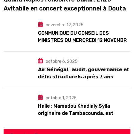
Avitabile en concert exceptionnel à Douta
Seck
novembre 12, 2025
COMMUNIQUE DU CONSEIL DES
MINISTRES DU MERCREDI 12 NOVEMBRE
2025
octobre 6, 2025
𝗔𝗶𝗿 𝗦𝗲́𝗻𝗲́𝗴𝗮𝗹 : 𝗮𝘂𝗱𝗶𝘁, 𝗴𝗼𝘂𝘃𝗲𝗿𝗻𝗮𝗻𝗰𝗲 𝗲𝘁
𝗱𝗲́𝗳𝗶𝘀 𝘀𝘁𝗿𝘂𝗰𝘁𝘂𝗿𝗲𝗹𝘀 𝗮𝗽𝗿𝗲̀𝘀 7 𝗮𝗻𝘀
𝗱’𝗲𝘅𝗶𝘀𝘁𝗲𝗻𝗰𝗲
octobre 1, 2025
Italie : Mamadou Khadialy Sylla
originaire de Tambacounda, est
décédé en prison 24 heures après son
arrestation