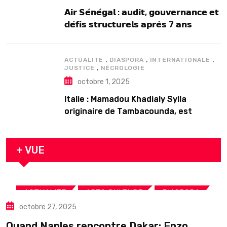
𝗔𝗶𝗿 𝗦𝗲́𝗻𝗲́𝗴𝗮𝗹 : 𝗮𝘂𝗱𝗶𝘁, 𝗴𝗼𝘂𝘃𝗲𝗿𝗻𝗮𝗻𝗰𝗲 𝗲𝘁
𝗱𝗲́𝗳𝗶𝘀 𝘀𝘁𝗿𝘂𝗰𝘁𝘂𝗿𝗲𝗹𝘀 𝗮𝗽𝗿𝗲̀𝘀 7 𝗮𝗻𝘀
𝗱’𝗲𝘅𝗶𝘀𝘁𝗲𝗻𝗰𝗲
,
,
,
ACTUALITE
DIASPORA
INTERNATIONALE
,
JUSTICE
NÉCROLOGIE
octobre 1, 2025
Italie : Mamadou Khadialy Sylla
originaire de Tambacounda, est
décédé en prison 24 heures après son
arrestation
+ VUE
,
,
,
ACTUALITE
ART& CULTURE
DIASPORA
octobre 27, 2025
TOURISME
Quand Naples rencontre Dakar: Enzo