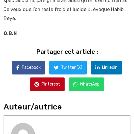
spectaculaire, ça signifierait aussi qu’on s’en contente.
Je veux que l’on reste froid et lucide », évoque Habib
Beye.
O.B.N
Partager cet article :
Facebook
Twitter (X)
LinkedIn
Pinterest
WhatsApp
Auteur/autrice